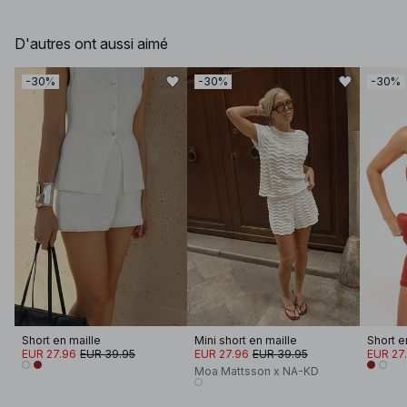
D'autres ont aussi aimé
-30%
-30%
-30%
Short en maille
Mini short en maille
Short e
EUR 27.96
EUR 39.95
EUR 27.96
EUR 39.95
EUR 27
Moa Mattsson x NA-KD