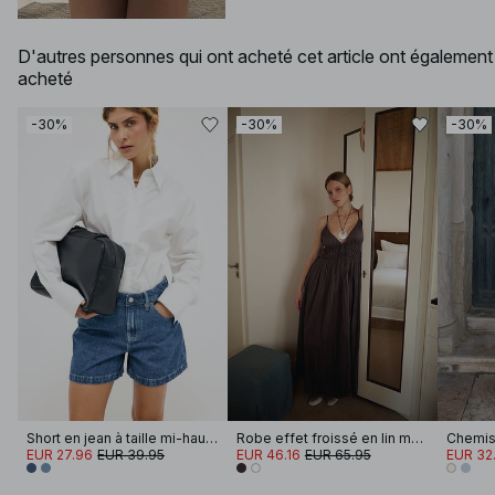
D'autres personnes qui ont acheté cet article ont également
acheté
-30%
-30%
-30%
Short en jean à taille mi-haute
Robe effet froissé en lin mélangé à bretelles amples
Chemise
EUR 27.96
EUR 39.95
EUR 46.16
EUR 65.95
EUR 32.