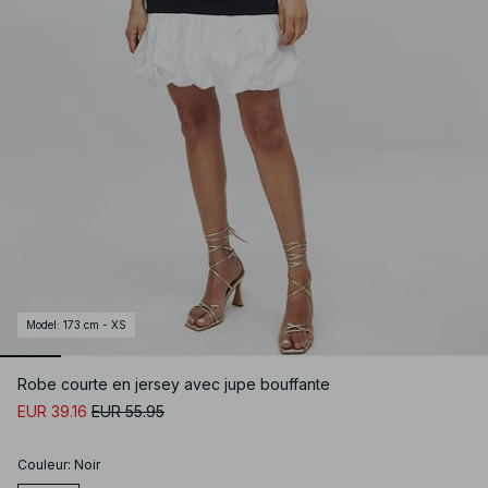
Model
:
173 cm - XS
Robe courte en jersey avec jupe bouffante
EUR 39.16
EUR 55.95
Couleur
:
Noir