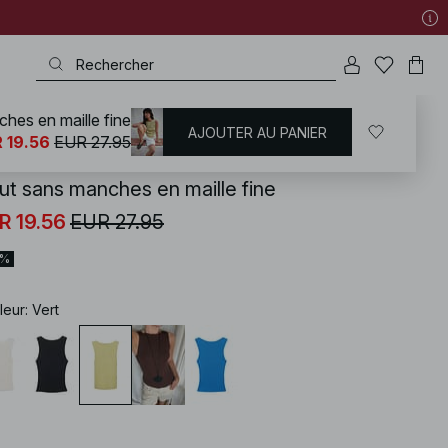
hes en maille fine
AJOUTER AU PANIER
KD
/
Tenues d'été
/
Hauts d'été
 19.56
EUR 27.95
ut sans manches en maille fine
R 19.56
EUR 27.95
0%
leur
:
Vert