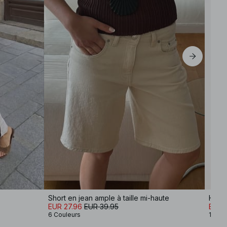
Short en jean ample à taille mi-haute
Haut 
EUR 27.96
EUR 39.95
EUR 1
6 Couleurs
10 Co