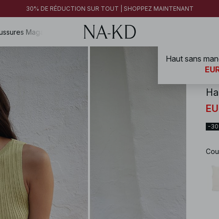
FINAL SALE | SHOPPEZ MAINTENANT
30% DE RÉDUCTION SUR TOUT | SHOPPEZ MAINTENANT
FINAL SALE | SHOPPEZ MAINTENANT
ussures
Magazine
Haut sans manc
NA-
EUR
Ha
EU
-3
Cou