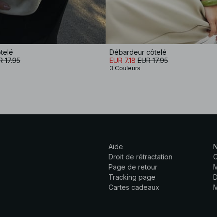
telé
Débardeur côtelé
 17.95
EUR 7.18
EUR 17.95
3 Couleurs
Aide
N
Droit de rétractation
C
Page de retour
M
Tracking page
D
Cartes cadeaux