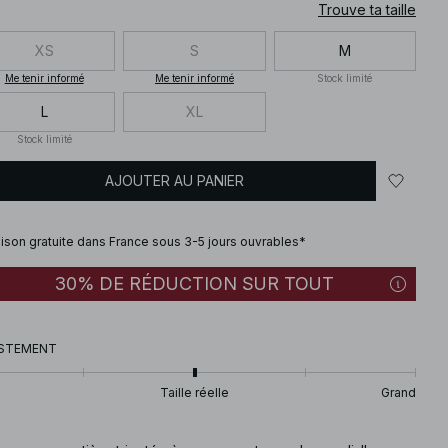
Trouve ta taille
XS
S
M
Me tenir informé
Me tenir informé
Stock limité
L
XL
Stock limité
AJOUTER AU PANIER
aison gratuite dans France sous 3-5 jours ouvrables*
30% DE RÉDUCTION SUR TOUT
STEMENT
Taille réelle
Grand