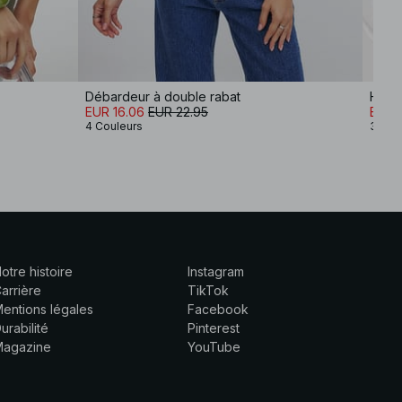
Débardeur à double rabat
Haut 
EUR 16.06
EUR 22.95
EUR 1
4 Couleurs
3 Cou
otre histoire
Instagram
arrière
TikTok
entions légales
Facebook
urabilité
Pinterest
Magazine
YouTube