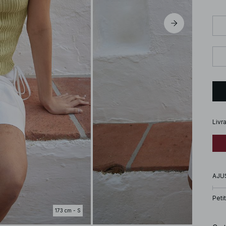
Livr
AJU
Petit
173 cm - S