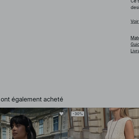
Ce t
des
Cod
Voir
Mat
Guid
Livr
e ont également acheté
-30%