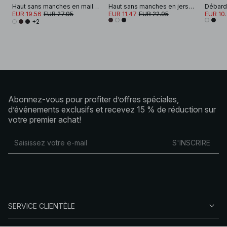
Haut sans manches en maille fine
Haut sans manches en jersey punto
Débard
EUR 19.56
EUR 27.95
EUR 11.47
EUR 22.95
EUR 10
+2
Abonnez-vous pour profiter d’offres spéciales,
d’événements exclusifs et recevez 15 % de réduction sur
votre premier achat!
S'INSCRIRE
SERVICE CLIENTÈLE