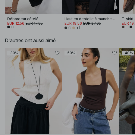
Débardeur côtelé
Haut en dentelle à manches longues
T-shirt
EUR 12.56
EUR 17.95
EUR 19.56
EUR 27.95
EUR 19
+1
D'autres ont aussi aimé
-30%
-50%
-40%