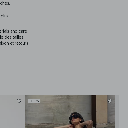
ches.
What is the fit like? The fit is relaxed and stretchy, providing
 plus
comfort and ease of movement. For size reference, please
check the size guide.
How does the material feel? The knitted material is soft to the
erials and care
touch, offering a gentle and breathable feel against the skin.
e des tailles
Is it suitable for warm weather? Yes, the sleeveless design
aison et retours
makes it a great choice for warmer days or layering under
jackets for cooler evenings.
How should I style it? Consider pairing it with tailored pants or a
flowing skirt to create a balanced and chic look.
How should I care for it? We recommend checking the care
label. Generally, gentle washing in cold water and avoiding high
heat will help maintain the material's quality.
e article
:
1100-013222-0002
-30%
-30