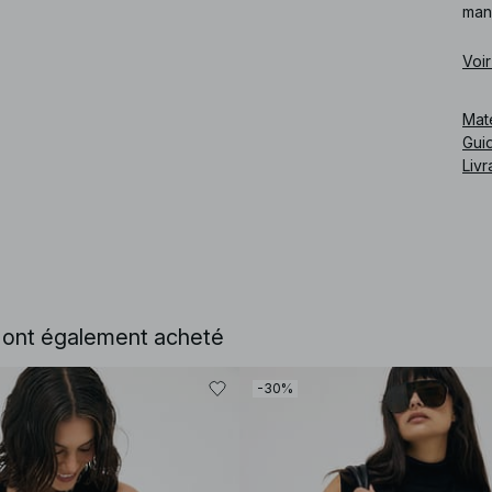
man
Voir
Mat
Guid
Livr
Cod
e ont également acheté
-30%