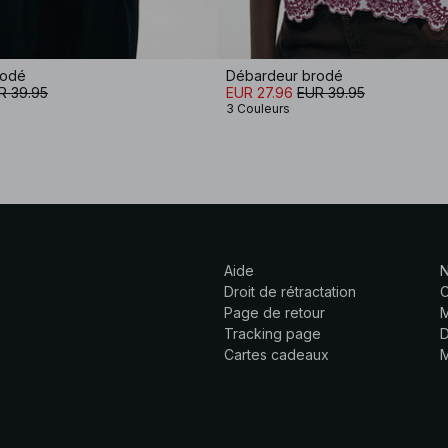
rodé
Débardeur brodé
R 39.95
EUR 27.96
EUR 39.95
3 Couleurs
Aide
N
Droit de rétractation
C
Page de retour
M
Tracking page
D
Cartes cadeaux