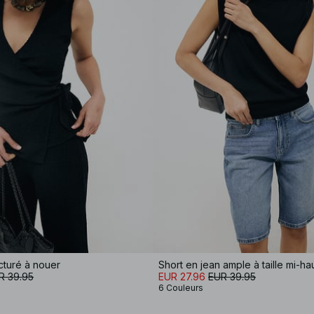
cturé à nouer
Short en jean ample à taille mi-ha
R 39.95
EUR 27.96
EUR 39.95
6 Couleurs