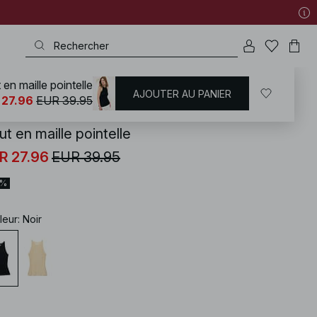
 en maille pointelle
AJOUTER AU PANIER
KD
/
Tenues d'été
/
Ensembles d'été
 27.96
EUR 39.95
t en maille pointelle
R 27.96
EUR 39.95
0%
leur
:
Noir