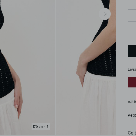
Livr
AJU
Petit
170 cm - S
Ce t