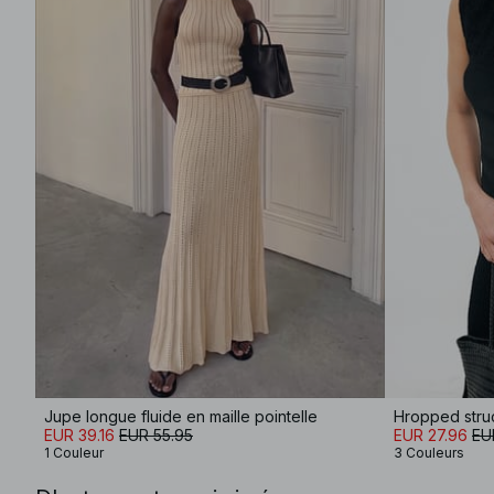
Jupe longue fluide en maille pointelle
Hropped stru
EUR 39.16
EUR 55.95
EUR 27.96
EU
1 Couleur
3 Couleurs