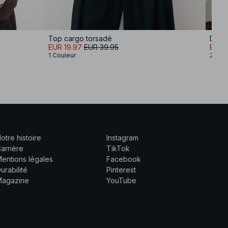
Top cargo torsadé
Débar
EUR 19.97
EUR 39.95
EUR 
1 Couleur
2 Cou
otre histoire
Instagram
arrière
TikTok
entions légales
Facebook
urabilité
Pinterest
Magazine
YouTube