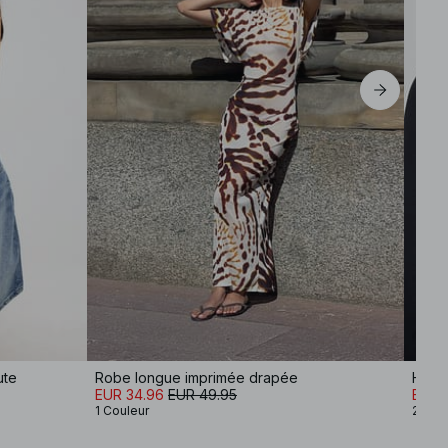
ute
Robe longue imprimée drapée
EUR 34.96
EUR 49.95
EUR 
1 Couleur
2 Cou