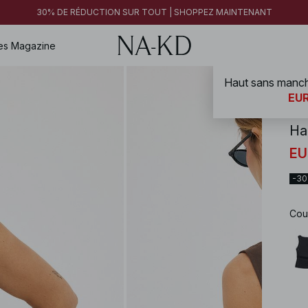
30% DE RÉDUCTION SUR TOUT | SHOPPEZ MAINTENANT
es
Magazine
Haut sans manche
NA-
EUR
Ha
EU
-3
Cou