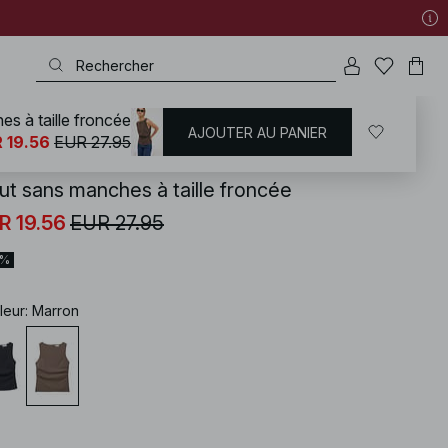
s à taille froncée
AJOUTER AU PANIER
KD
/
T-shirts | Tops
/
Hauts froncés
 19.56
EUR 27.95
ut sans manches à taille froncée
R 19.56
EUR 27.95
0%
leur
:
Marron