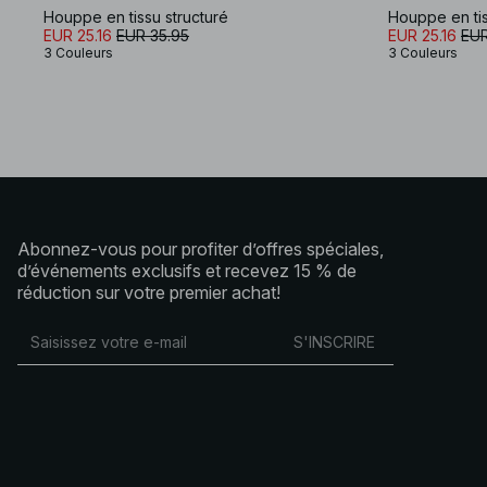
Houppe en tissu structuré
Houppe en tis
EUR 25.16
EUR 35.95
EUR 25.16
EUR
3 Couleurs
3 Couleurs
Abonnez-vous pour profiter d’offres spéciales,
d’événements exclusifs et recevez 15 % de
réduction sur votre premier achat!
S'INSCRIRE