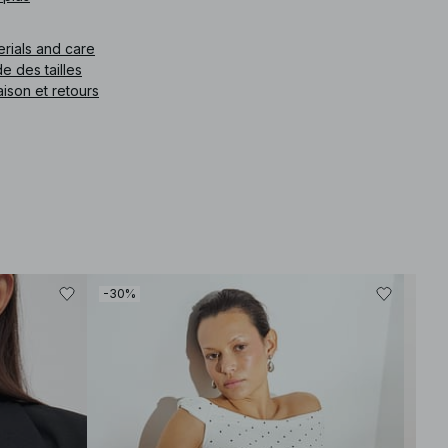
e article
:
1100-012761-0017
erials and care
e des tailles
aison et retours
-30%
-30