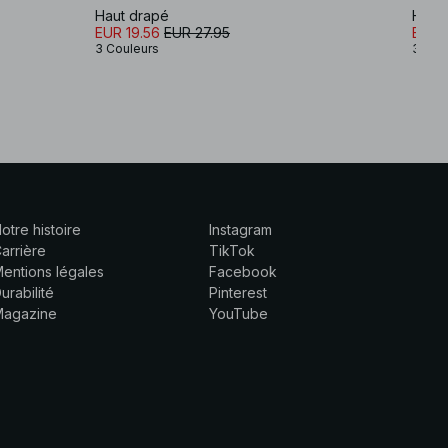
Haut drapé
Houpp
EUR 19.56
EUR 27.95
EUR 2
3 Couleurs
3 Cou
otre histoire
Instagram
arrière
TikTok
entions légales
Facebook
urabilité
Pinterest
Magazine
YouTube