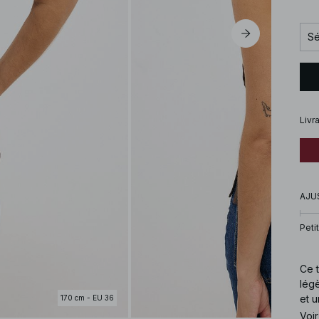
Sé
Livr
AJU
Petit
Ce t
légè
et u
170 cm - EU 36
Voir