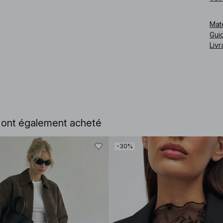
Cod
Mat
Guid
Livr
e ont également acheté
-30%