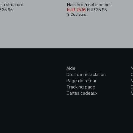
su structuré
Hamière à col montant
 35.95
EUR 25.16
EUR 35.95
3 Couleurs
Aide
N
Droit de rétractation
C
Page de retour
M
Tracking page
D
Cartes cadeaux