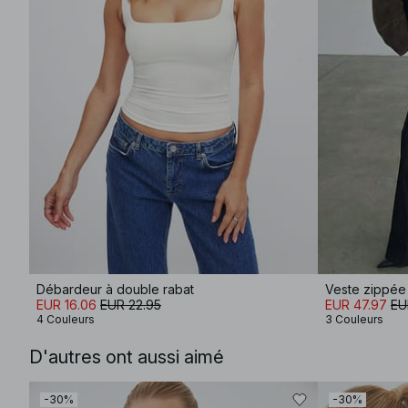
Débardeur à double rabat
Veste zippée 
EUR 16.06
EUR 22.95
EUR 47.97
EU
4 Couleurs
3 Couleurs
D'autres ont aussi aimé
-30%
-30%