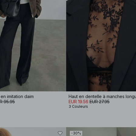
en imitation daim
Haut en dentelle à manches long
R 95.95
EUR 19.56
EUR 27.95
3 Couleurs
-30%