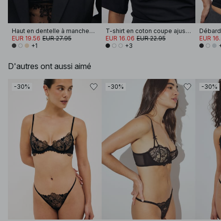
Haut en dentelle à manches longues
T-shirt en coton coupe ajustée à encolure cheminée
Débarde
EUR 19.56
EUR 27.95
EUR 16.06
EUR 22.95
EUR 16
+1
+3
D'autres ont aussi aimé
-30%
-30%
-30%