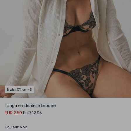
Model
:
174 cm - S
Tanga en dentelle brodée
EUR 2.59
EUR 12.95
Couleur
:
Noir