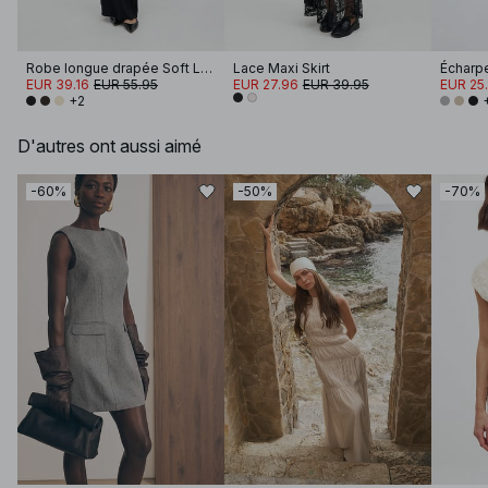
Robe longue drapée Soft Line
Lace Maxi Skirt
Écharpe
EUR 39.16
EUR 55.95
EUR 27.96
EUR 39.95
EUR 25.
+2
D'autres ont aussi aimé
-60%
-50%
-70%