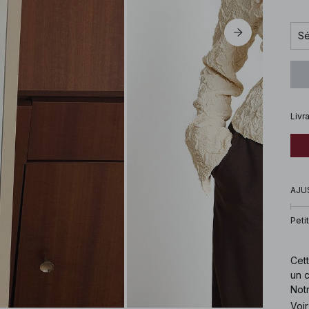
Sé
Livr
AJU
Petit
Cett
un 
Not
dis
Voir