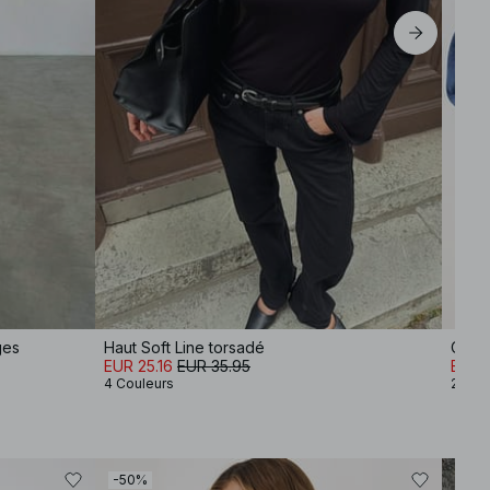
ges
Haut Soft Line torsadé
Chem
EUR 25.16
EUR 35.95
EUR 
4 Couleurs
2 Cou
-50%
-30