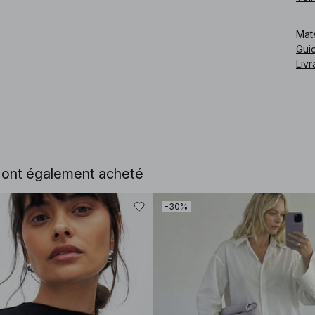
Cod
Mat
Guid
Livr
e ont également acheté
-30%