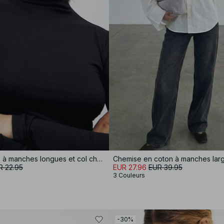
Haut Soft Line à manches longues et col cheminée
Chemise en coton à manches lar
R 22.95
EUR 27.96
EUR 39.95
3 Couleurs
-30%