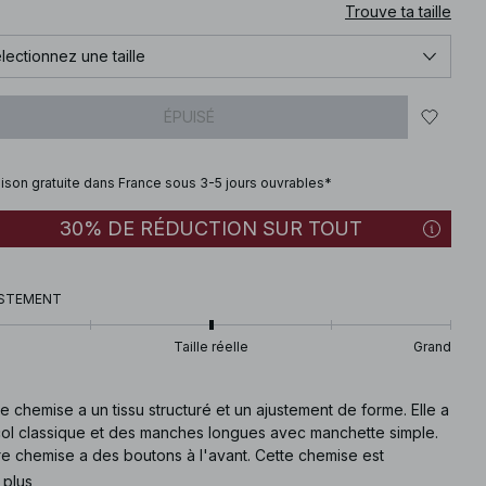
Trouve ta taille
lectionnez une taille
ÉPUISÉ
aison gratuite dans France sous 3-5 jours ouvrables*
30% DE RÉDUCTION SUR TOUT
STEMENT
Taille réelle
Grand
e chemise a un tissu structuré et un ajustement de forme. Elle a
col classique et des manches longues avec manchette simple.
re chemise a des boutons à l'avant. Cette chemise est
ponible en blanc cassé.
 plus