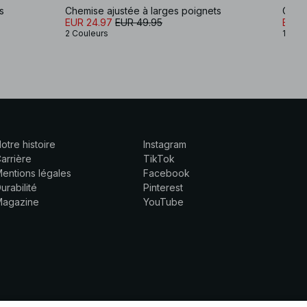
s
Chemise ajustée à larges poignets
Chemi
EUR 24.97
EUR 49.95
EUR 
2 Couleurs
1 Coul
otre histoire
Instagram
arrière
TikTok
entions légales
Facebook
urabilité
Pinterest
Magazine
YouTube