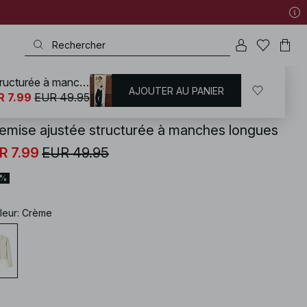
Chemise ajustée structurée à manches longues
AJOUTER AU PANIER
KD
/
Chemises | Blouses
/
Chemises
R 7.99
EUR 49.95
emise ajustée structurée à manches longues
R 7.99
EUR 49.95
4%
leur
:
Crème