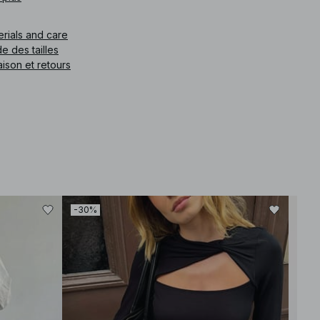
e article
:
1018-009887-0021
erials and care
e des tailles
aison et retours
-30%
-30