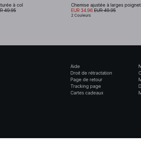
turée à col
Chemise ajustée à larges poignet
R 49.95
EUR 34.96
EUR 49.95
2 Couleurs
Aide
N
Droit de rétractation
C
Page de retour
M
Tracking page
D
Cartes cadeaux