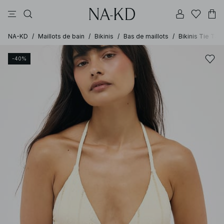
pantalons
tops
robes
noirs
marron
NA-KD
/
Maillots de bain
/
Bikinis
/
Bas de maillots
/
Bikinis Tie Tan
-40%