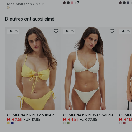
+7
Moa Mattsson x NA-KD
D'autres ont aussi aimé
-80%
-80%
-40%
Culotte de bikini à double cordon de serrage
Culotte de bikini avec boucle
EUR 2.59
EUR 12.95
EUR 4.59
EUR 22.95
EUR 11.