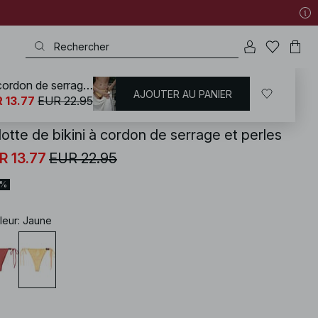
Culotte de bikini à cordon de serrage et perles
AJOUTER AU PANIER
KD
/
Maillots de bain
/
Bikinis
/
Bas de maillots
/
Bikinis Tie Tanga
 13.77
EUR 22.95
lotte de bikini à cordon de serrage et perles
R 13.77
EUR 22.95
0%
leur
:
Jaune