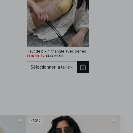
Haut de bikini triangle avec perles
EUR 13.77
EUR 22.95
Sélectionner la taille
Sélectionnez une taille
-30%
-30
XS
S