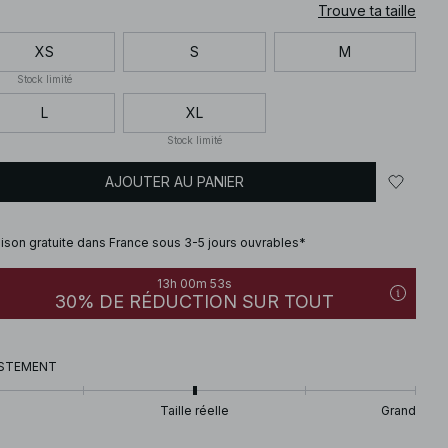
Trouve ta taille
XS
S
M
Stock limité
L
XL
Stock limité
AJOUTER AU PANIER
aison gratuite dans France sous 3-5 jours ouvrables*
13h 00m 52s
30% DE RÉDUCTION SUR TOUT
STEMENT
Taille réelle
Grand