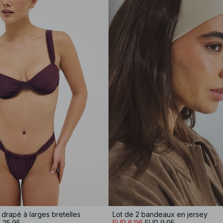
 drapé à larges bretelles
Lot de 2 bandeaux en jersey
 25.95
EUR 6.96
EUR 9.95