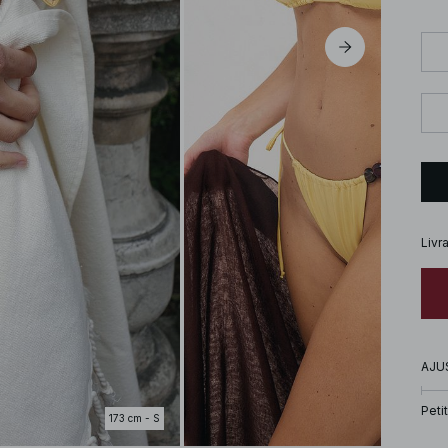
Livr
AJU
Petit
173 cm - S