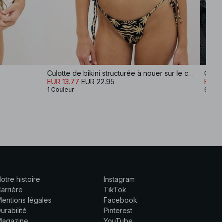
Culotte de bikini structurée à nouer sur le côté
Culot
EUR 13.77
EUR 22.95
EUR 
1 Couleur
6 Cou
otre histoire
Instagram
arrière
TikTok
entions légales
Facebook
urabilité
Pinterest
Magazine
YouTube