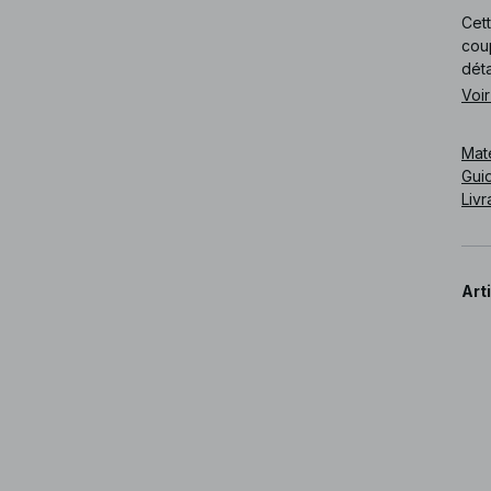
Cet
coup
déta
Voir
Cod
Mat
Guid
Livr
Art