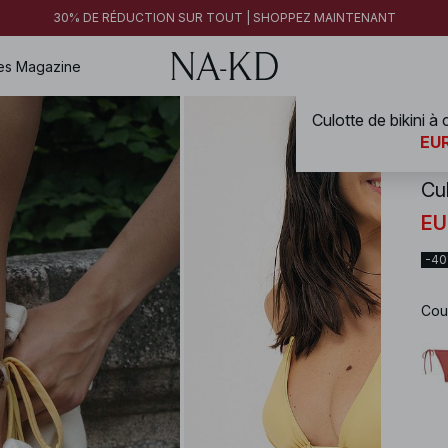
30% DE RÉDUCTION SUR TOUT | SHOPPEZ MAINTENANT
es
Magazine
NA-
EUR
Cu
EU
-4
Cou