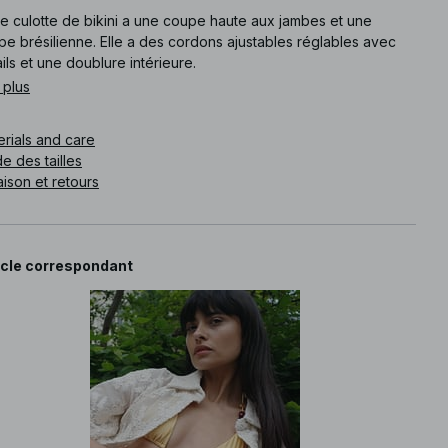
te culotte de bikini a une coupe haute aux jambes et une
e brésilienne. Elle a des cordons ajustables réglables avec
ils et une doublure intérieure.
 plus
e article
:
1100-013160-7800
erials and care
e des tailles
aison et retours
icle correspondant