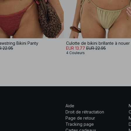
awstring Bikini Panty
Culotte de bikini brillante à nouer
R 22.95
EUR 13.77
EUR 22.95
4 Couleurs
Aide
N
Droit de rétractation
C
Page de retour
M
Tracking page
D
Cartes cadeaux