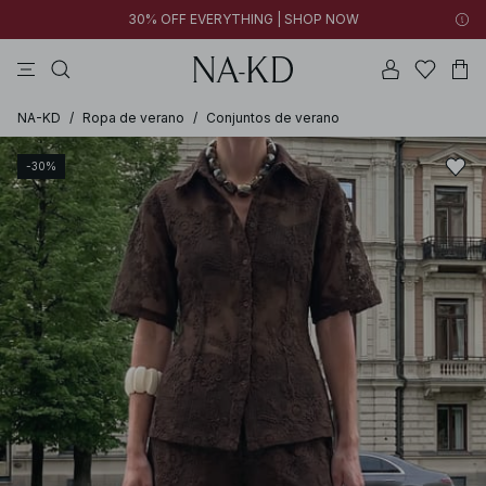
30% OFF EVERYTHING | SHOP NOW
formales
pantalones
tops
collar
marrones
NA-KD
/
Ropa de verano
/
Conjuntos de verano
-30%