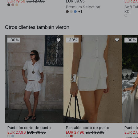
EUR 19.56
EUR 27.95
EUR 39.95
EUR 27
Premium Selection
Sofi Fa
+1
KD
Otros clientes también vieron
-30%
-30%
-30%
Pantalón corto de punto
Pantalón corto de punto
EUR 27.96
EUR 39.95
EUR 27.96
EUR 39.95
EUR 27