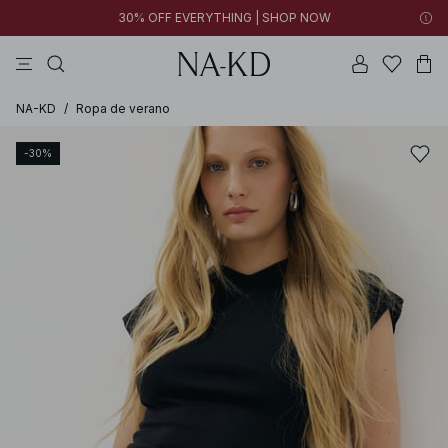
30% OFF EVERYTHING | SHOP NOW
vestidos
pantalones
tops
collar
negras
NA-KD
/
Ropa de verano
-30%