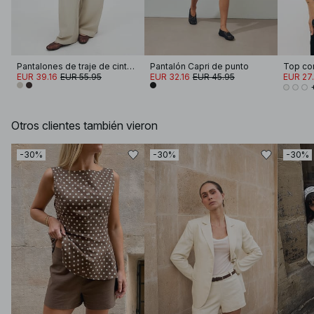
Pantalones de traje de cintura media
Pantalón Capri de punto
Top co
EUR 39.16
EUR 55.95
EUR 32.16
EUR 45.95
EUR 27
Otros clientes también vieron
-30%
-30%
-30%