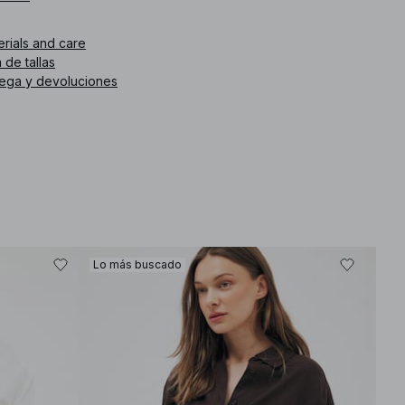
. de artículo
:
1594-000768-0018
erials and care
 de tallas
rega y devoluciones
Lo más buscado
-30