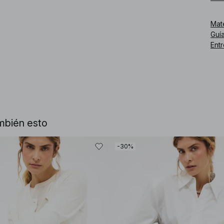
Núm
Mat
Guía
Ent
mbién esto
-30%