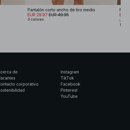
Pantalón corto ancho de tiro medio
Panta
EUR 29.97
EUR 49.95
EUR 
3 colores
Lovis
1 colo
Acerca de
Instagram
Vacantes
TikTok
ontacto corporativo
Facebook
ostenibilidad
Pinterest
YouTube