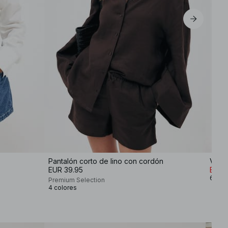
Pantalón corto de lino con cordón
Vaque
EUR 39.95
EUR 
6 col
Premium Selection
4 colores