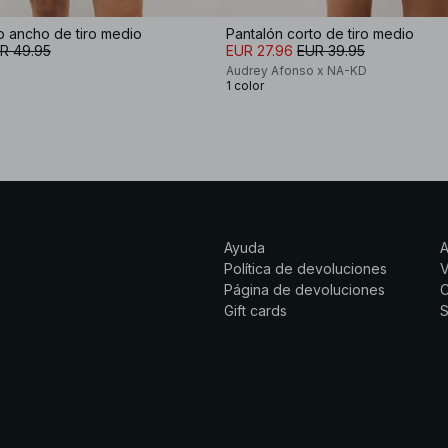
o ancho de tiro medio
Pantalón corto de tiro medio
R 49.95
EUR 27.96
EUR 39.95
Audrey Afonso x NA-KD
1 color
Ayuda
Política de devoluciones
Página de devoluciones
C
Gift cards
S