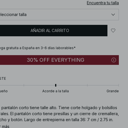
Encuentra tu talla
leccionar talla
AÑADIR AL CARRITO
ega gratuita a España en 3-6 días laborables*
30% OFF EVERYTHING
STE
ueño
Acorde a la talla
Grande
 pantalón corto tiene talle alto. Tiene corte holgado y bolsillos
rales. El pantalón corto tiene presillas y un cierre de cremallera,
ho y botón. Largo de entrepierna en talla 36: 7 cm / 2.75 in.
r más