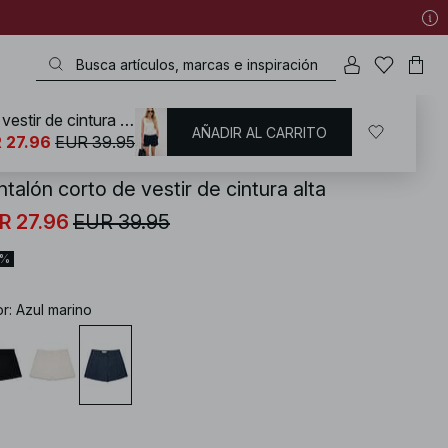
Pantalón corto de vestir de cintura alta
AÑADIR AL CARRITO
KD
/
Dos piezas
 27.96
EUR 39.95
talón corto de vestir de cintura alta
R 27.96
EUR 39.95
0%
or
:
Azul marino