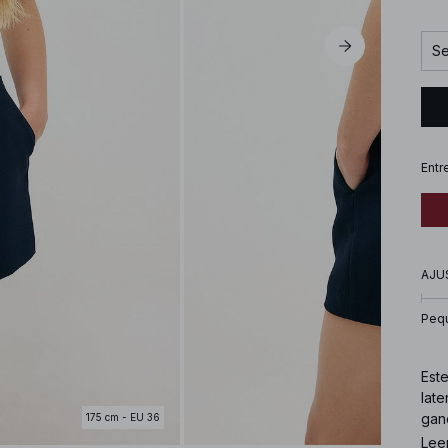
Se
Entr
AJU
Peq
Este
late
ganc
175 cm - EU 36
Lee