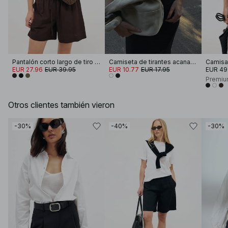
Pantalón corto largo de tiro medio
Camiseta de tirantes acanalada
EUR 27.96
EUR 39.95
EUR 10.77
EUR 17.95
EUR 49
Premiu
Otros clientes también vieron
-30%
-40%
-30%