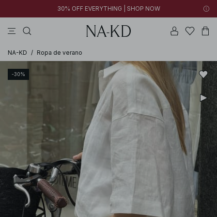
30% OFF EVERYTHING | SHOP NOW
vestidos
pantalones
tops
collar
negras
NA-KD
/
Ropa de verano
-30%