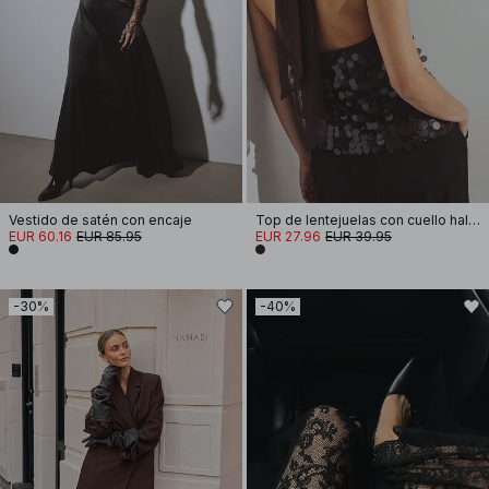
Vestido de satén con encaje
Top de lentejuelas con cuello halter
EUR 60.16
EUR 85.95
EUR 27.96
EUR 39.95
-30%
-40%