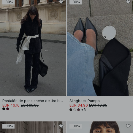
-30%
-30%
Pantalón de pana ancho de tiro bajo
Slingback Pumps
EUR 46.16
EUR 65.95
EUR 34.96
EUR 49.95
+3
-30%
-30%