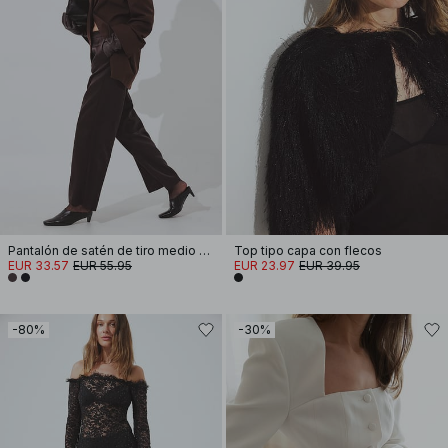
Pantalón de satén de tiro medio y pernera ancha
Top tipo capa con flecos
EUR 33.57
EUR 55.95
EUR 23.97
EUR 39.95
-80%
-30%