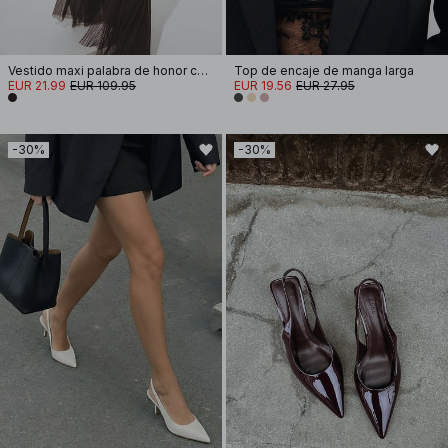
Vestido maxi palabra de honor con lentejuelas
Top de encaje de manga larga
EUR 21.99
EUR 109.95
EUR 19.56
EUR 27.95
-30%
-30%