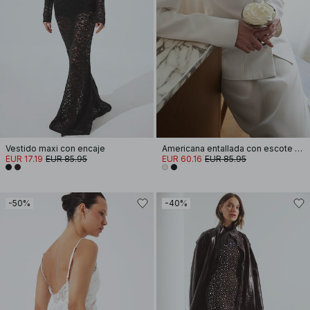
Vestido maxi con encaje
Americana entallada con escote cuadrado
EUR 17.19
EUR 85.95
EUR 60.16
EUR 85.95
-50%
-40%