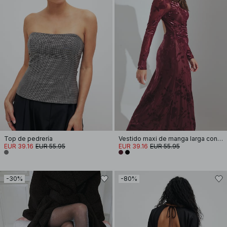
Top de pedrería
Vestido maxi de manga larga con espalda abierta
EUR 39.16
EUR 55.95
EUR 39.16
EUR 55.95
-30%
-80%