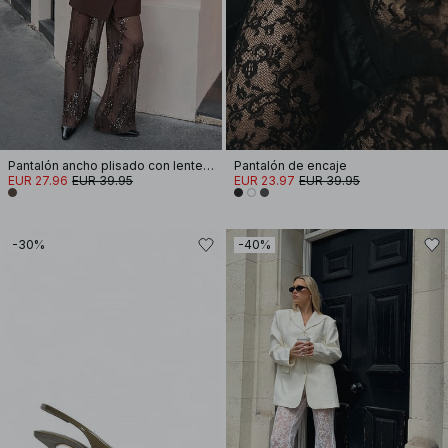
Pantalón ancho plisado con lentejuelas
Pantalón de encaje
EUR 27.96
EUR 39.95
EUR 23.97
EUR 39.95
-30%
-40%