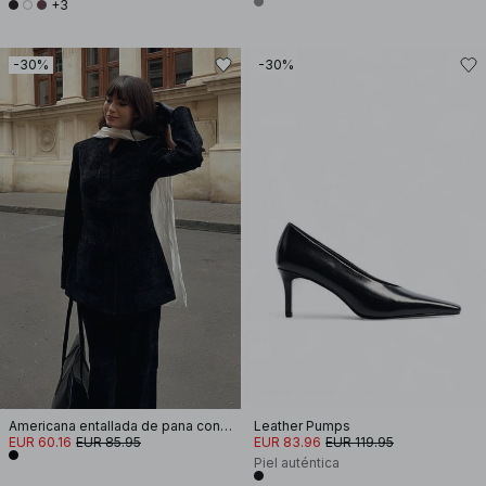
+3
-30%
-30%
Americana entallada de pana con cuello alto
Leather Pumps
EUR 60.16
EUR 85.95
EUR 83.96
EUR 119.95
Piel auténtica