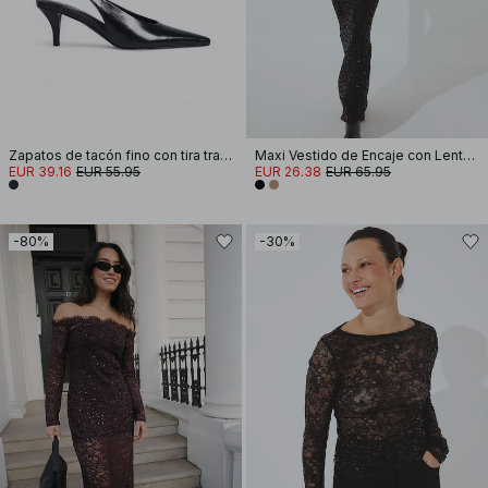
Zapatos de tacón fino con tira trasera
Maxi Vestido de Encaje con Lentejuelas y Cuello Haltern
EUR 39.16
EUR 55.95
EUR 26.38
EUR 65.95
-80%
-30%