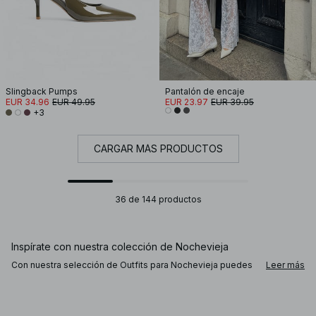
Slingback Pumps
Pantalón de encaje
EUR 34.96
EUR 49.95
EUR 23.97
EUR 39.95
+3
CARGAR MÁS PRODUCTOS
36 de 144 productos
Inspírate con nuestra colección de Nochevieja
Con nuestra selección de Outfits para Nochevieja puedes
Leer más
crear un look sofisticado y festivo para esta noche tan
especial. Elige un vestido de fiesta en satén o lentejuelas,
o mantén el clásico con una falda negra y blazer. Añade tus
tacones favoritos, joyas y un bolso mini llamativo para un