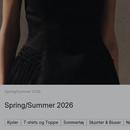
Spring/Summer 2026
Spring/Summer 2026
Kjoler
T-shirts og Toppe
Sommertøj
Skjorter & Bluser
N