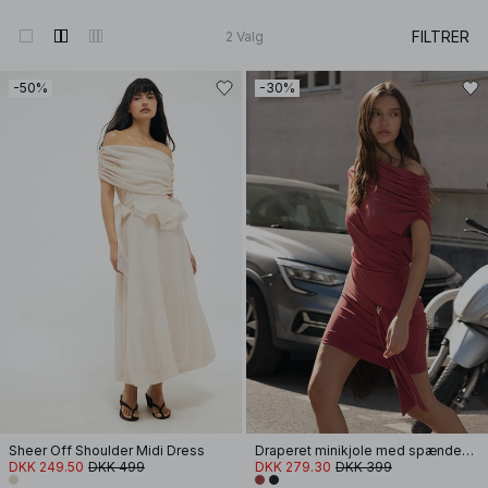
FILTRER
2
Valg
-50%
-30%
Sheer Off Shoulder Midi Dress
Draperet minikjole med spændedetalje
DKK 249.50
DKK 499
DKK 279.30
DKK 399