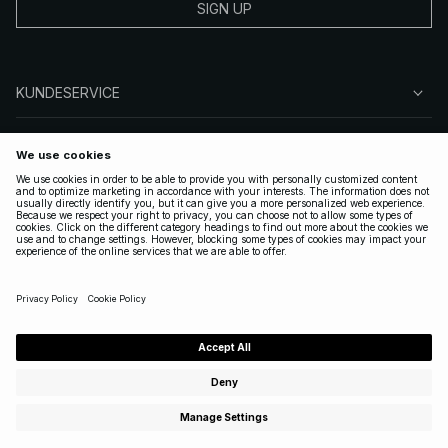
SIGN UP
KUNDESERVICE
OM NA-KD
FØLG OS
GYLDIGE
DENMARK
|
DANSK
Copyright 2025 Nakdcom One World AB