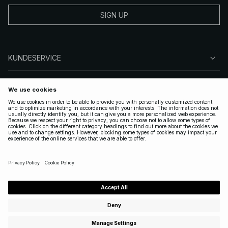
SIGN UP
KUNDESERVICE
OM NA-KD
FØLG OS
GYLDIGE
DENMARK
|
DANSK