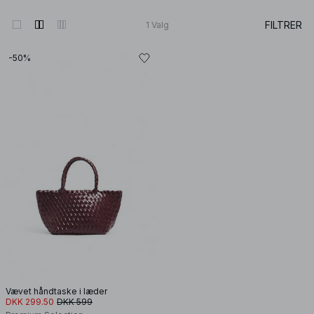
FILTRER
1
Valg
-50%
Vævet håndtaske i læder
DKK 299.50
DKK 599