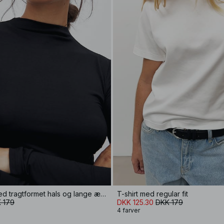
Soft Line top med tragtformet hals og lange ærmer
T-shirt med regular fit
 179
DKK 125.30
DKK 179
4 farver