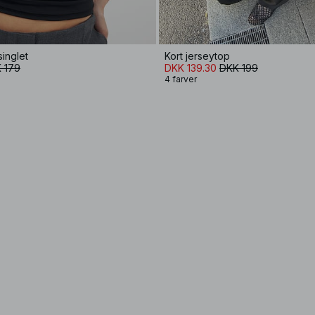
singlet
Kort jerseytop
 179
DKK 139.30
DKK 199
4 farver