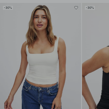
-30%
-30%