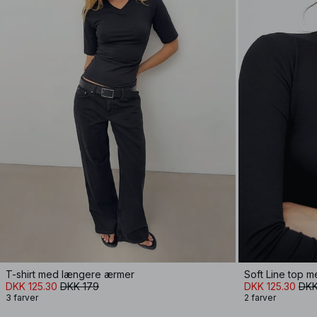
T-shirt med længere ærmer
DKK 125.30
DKK 179
DKK 125.30
DKK
3 farver
2 farver