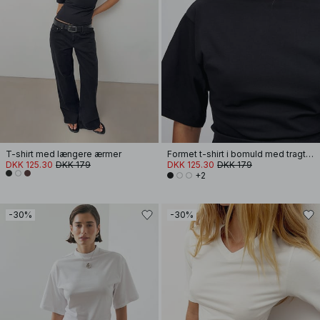
T-shirt med længere ærmer
Formet t-shirt i bomuld med tragtformet halsudskæring
DKK 125.30
DKK 179
DKK 125.30
DKK 179
+2
-30%
-30%