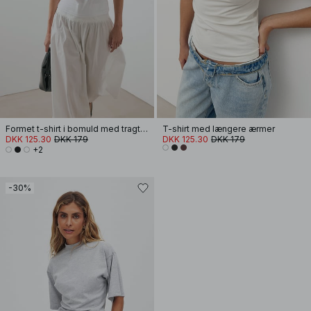
Formet t-shirt i bomuld med tragtformet halsudskæring
T-shirt med længere ærmer
DKK 125.30
DKK 179
DKK 125.30
DKK 179
+2
-30%