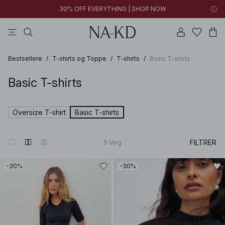
30% OFF EVERYTHING | SHOP NOW
bukser
toppe
brune
sorte
bomuld
Bestsellere
/
T-shirts og Toppe
/
T-shirts
/
Basic T-shirts
Basic T-shirts
Oversize T-shirt
Basic T-shirts
FILTRER
5
Valg
-30%
-30%