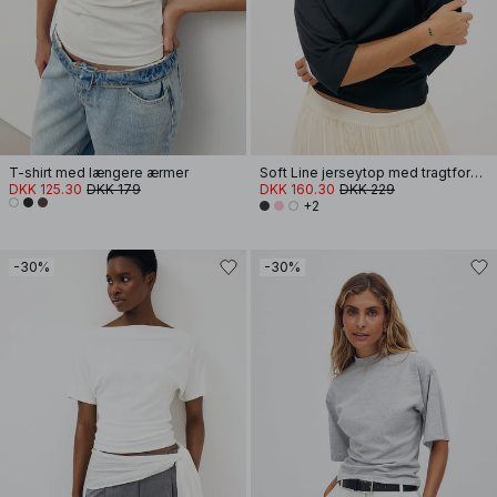
T-shirt med længere ærmer
Soft Line jerseytop med tragtformet hals
DKK 125.30
DKK 179
DKK 160.30
DKK 229
+2
-30%
-30%