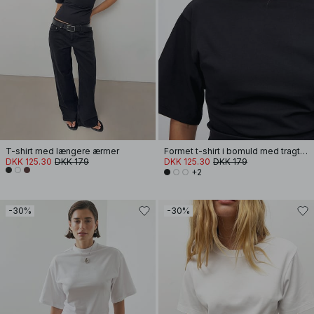
T-shirt med længere ærmer
Formet t-shirt i bomuld med tragtformet halsudskæring
DKK 125.30
DKK 179
DKK 125.30
DKK 179
+2
-30%
-30%