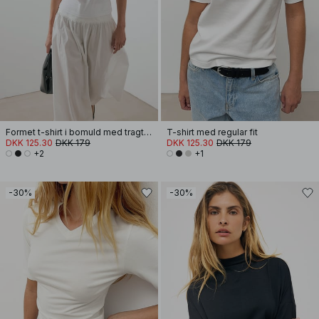
Formet t-shirt i bomuld med tragtformet halsudskæring
T-shirt med regular fit
DKK 125.30
DKK 179
DKK 125.30
DKK 179
+2
+1
-30%
-30%