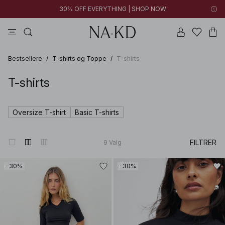
30% OFF EVERYTHING | SHOP NOW
bukser
toppe
kjoler
sorte
brune
Bestsellere
/
T-shirts og Toppe
/
T-shirts
T-shirts
Oversize T-shirt
Basic T-shirts
FILTRER
9
Valg
-30%
-30%