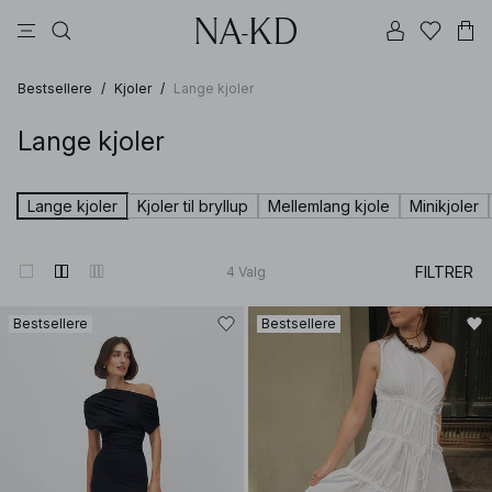
bukser
toppe
kjoler
sorte
brune
Bestsellere
/
Kjoler
/
Lange kjoler
Lange kjoler
Lange kjoler
Kjoler til bryllup
Mellemlang kjole
Minikjoler
FILTRER
4
Valg
Bestsellere
Bestsellere