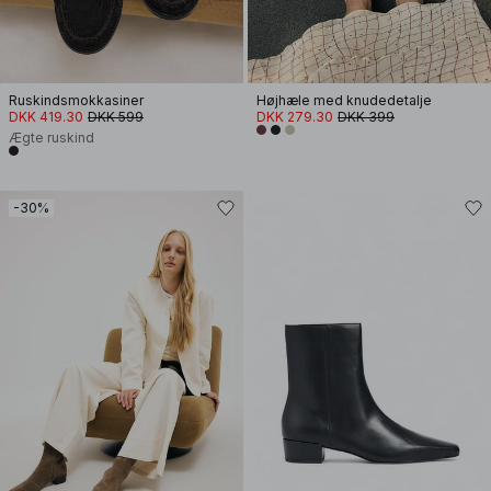
Ruskindsmokkasiner
Højhæle med knudedetalje
DKK 419.30
DKK 599
DKK 279.30
DKK 399
Ægte ruskind
-30%