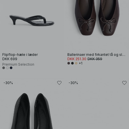
Flipflop-hæle i læder
Ballerinaer med firkantet tå og sløjfe
DKK 699
DKK 251.30
DKK 359
+1
Premium Selection
-30%
-30%