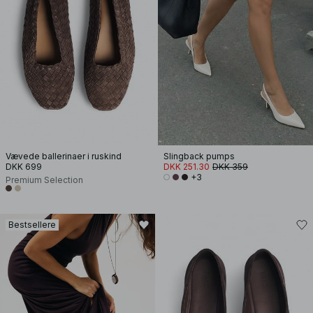
Vævede ballerinaer i ruskind
Slingback pumps
DKK 699
DKK 251.30
DKK 359
+3
Premium Selection
Bestsellere