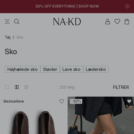
06h 48m 27s
FINAL SALE | SHOP NOW
toppe
bukser
kjoler
brune
grå
06h 48m 27s
30% OFF EVERYTHING | SHOP NOW
FINAL SALE | SHOP NOW
Tøj
/
Sko
Sko
Højhælede sko
Støvler
Lave sko
Lædersko
FILTRER
220
Valg
Bestsellere
-30%