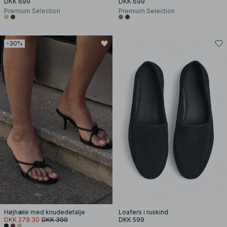
DKK 699
DKK 699
Premium Selection
Premium Selection
-30%
Højhæle med knudedetalje
Loafers i ruskind
DKK 279.30
DKK 399
DKK 599