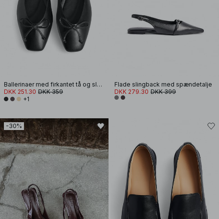
Ballerinaer med firkantet tå og sløjfe
Flade slingback med spændetalje
DKK 251.30
DKK 359
DKK 279.30
DKK 399
+1
-30%