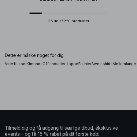
36 ud af 220 produkter
Dette er måske noget for dig:
Vide bukser
Kimonos
Off shoulder-toppe
Bikinier
Sweatshirts
Mellemlange
Tilmeld dig og få adgang til særlige tilbud, eksklusive
events – og få 15 % rabat på dit første køb!