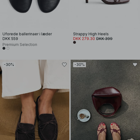
Uforede ballerinaer i læder
Strappy High Heels
DKK 559
DKK 279.30
DKK 399
Premium Selection
-30%
-30%