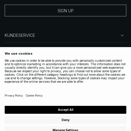
SIGN UP
KUNDESERVICE
OM NA-KD
FØLG OS
GYLDIGE
DENMARK
|
DANSK