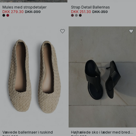
Mules med stropdetaljer
Strap Detail Ballerinas
DKK 279.30
DKK 399
DKK 251.30
DKK 359
Vævede ballerinaer i ruskind
Højhælede sko i læder med brede stropper