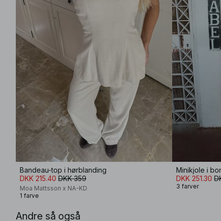
Bandeau-top i hørblanding
DKK 215.40
DKK 359
DKK 251.30
D
3 farver
Moa Mattsson x NA-KD
1 farve
Andre så også