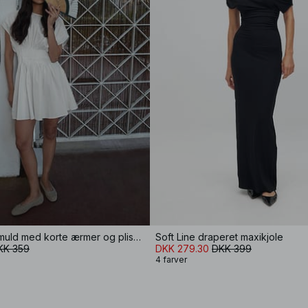
Minikjole i bomuld med korte ærmer og plissering
Soft Line draperet maxikjole
KK 359
DKK 279.30
DKK 399
4 farver