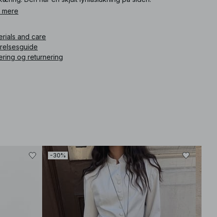
 mere
ikelnummer
:
1727-000220-2099
erials and care
rrelsesguide
ering og returnering
-30%
-40