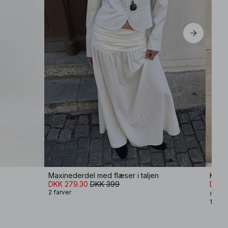
Maxinederdel med flæser i taljen
Korte
DKK 279.30
DKK 399
DKK 
2 farver
Moa M
1 farv