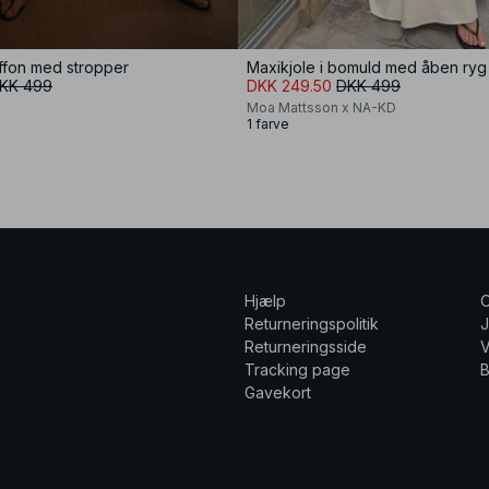
hiffon med stropper
Maxikjole i bomuld med åben ryg
KK 499
DKK 249.50
DKK 499
Moa Mattsson x NA-KD
1 farve
Hjælp
Returneringspolitik
Returneringsside
V
Tracking page
Gavekort