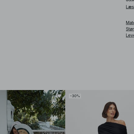
Læs
Art
Mat
Stø
Lev
-30%