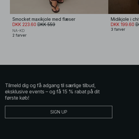
Smocket maxikjole med flæser
Midikjole i c
DKK 223.60
DKK 559
DKK 199.60
D
3 farver
NA-KD
2 farver
Tilmeld dig og få adgang til særlige tilbud,
eksklusive events – og få 15 % rabat på dit
første køb!
SIGN UP