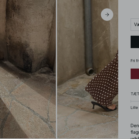
Væ
Fri 
TÆ
Lille
Denn
fla
udsk