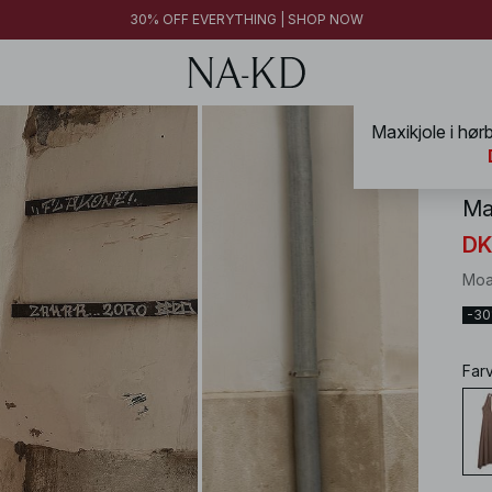
30% OFF EVERYTHING | SHOP NOW
NA-
Ma
DK
Moa
-3
Far