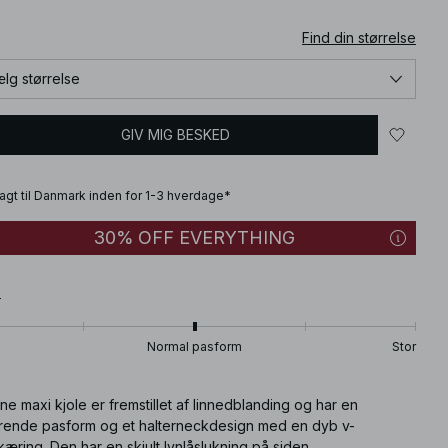
Find din størrelse
lg størrelse
GIV MIG BESKED
fragt til Danmark inden for 1-3 hverdage*
30% OFF EVERYTHING
T
Normal pasform
Stor
e maxi kjole er fremstillet af linnedblanding og har en
grende pasform og et halterneckdesign med en dyb v-
æring. Den har en skjult lynlåslukning på siden.