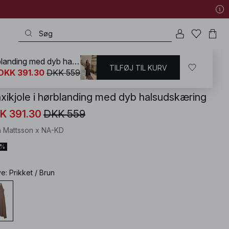
Maxikjole i hørblanding med dyb halsudskæring
TILFØJ TIL KURV
KD
/
Sommertøj
/
Sommerkjoler
/
Maxikjoler sommer
DKK 391.30
DKK 559
xikjole i hørblanding med dyb halsudskæring
K 391.30
DKK 559
 Mattsson x NA-KD
0%
ve
:
Prikket / Brun