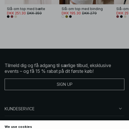
Slå-om top med bælte
Slå-om top med binding
Slå-om
DKK 251.30
DKK 359
DKK 195.30
DKK 279
DKK 25
Tilmeld dig og få adgang til særlige tilbud, eksklusive
events – og få 15 % rabat på dit første køb!
SIGN UP
KUNDESERVICE
OM NA-KD