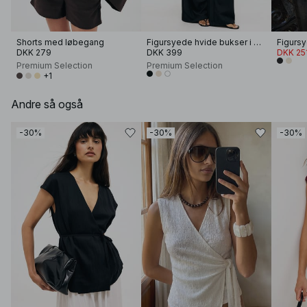
Shorts med løbegang
Figursyede hvide bukser i hør med vide ben
Figursy
DKK 279
DKK 399
DKK 25
Premium Selection
Premium Selection
+1
Andre så også
-30%
-30%
-30%