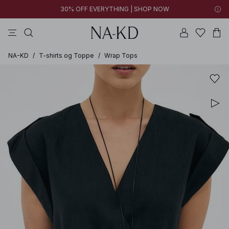
30% OFF EVERYTHING | SHOP NOW
bukser
toppe
kjoler
sorte
brune
NA-KD
/
T-shirts og Toppe
/
Wrap Tops