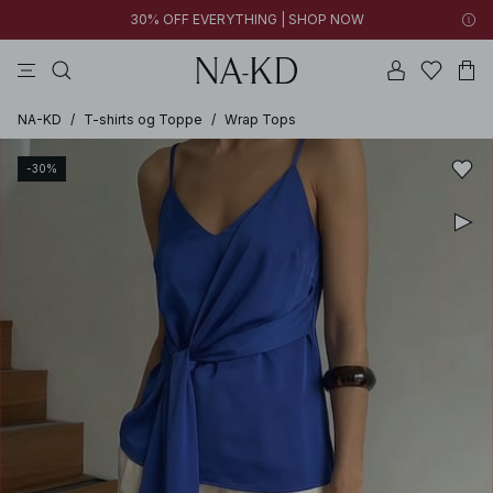
30% OFF EVERYTHING | SHOP NOW
bukser
toppe
kjoler
brune
hvide
NA-KD
/
T-shirts og Toppe
/
Wrap Tops
-30%