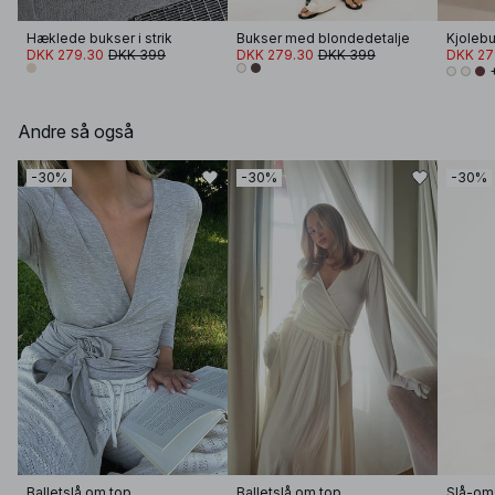
Hæklede bukser i strik
Bukser med blondedetalje
DKK 279.30
DKK 399
DKK 279.30
DKK 399
DKK 27
Andre så også
-30%
-30%
-30%
Balletslå om top
Balletslå om top
Slå-om