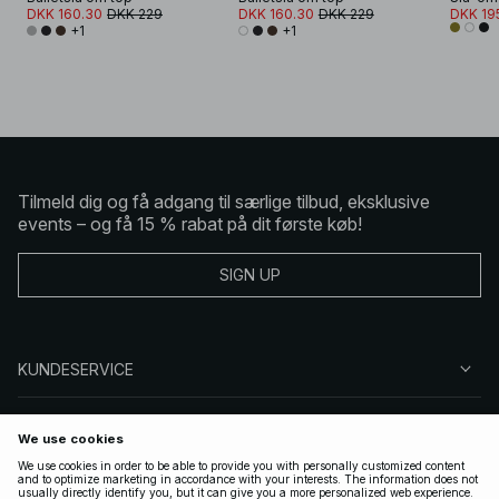
DKK 160.30
DKK 229
DKK 160.30
DKK 229
DKK 19
+1
+1
Tilmeld dig og få adgang til særlige tilbud, eksklusive
events – og få 15 % rabat på dit første køb!
SIGN UP
KUNDESERVICE
OM NA-KD
FØLG OS