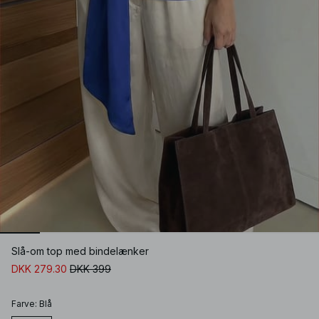
Slå-om top med bindelænker
DKK 279.30
DKK 399
Farve
:
Blå