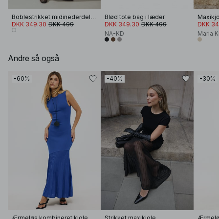
Boblestrikket midinederdel i bomuld
Blød tote bag i læder
Maxikj
DKK 349.30
DKK 499
DKK 349.30
DKK 499
DKK 34
NA-KD
Maria 
Andre så også
-60%
-40%
-30%
Ærmeløs kombineret kjole med strik
Strikket maxikjole