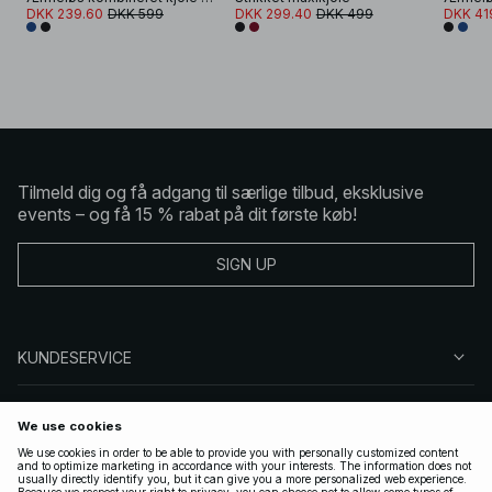
DKK 239.60
DKK 599
DKK 299.40
DKK 499
DKK 41
Tilmeld dig og få adgang til særlige tilbud, eksklusive
events – og få 15 % rabat på dit første køb!
SIGN UP
KUNDESERVICE
OM NA-KD
FØLG OS