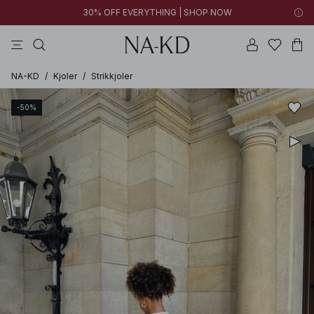
30% OFF EVERYTHING | SHOP NOW
bukser
toppe
kjoler
brune
sorte
NA-KD
/
Kjoler
/
Strikkjoler
-50%