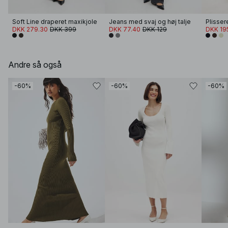
Soft Line draperet maxikjole
Jeans med svaj og høj talje
Plisser
DKK 279.30
DKK 399
DKK 77.40
DKK 129
DKK 19
Andre så også
-60%
-60%
-60%