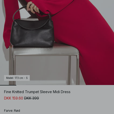
Model
:
173 cm - S
Fine Knitted Trumpet Sleeve Midi Dress
DKK 159.60
DKK 399
Farve
:
Rød