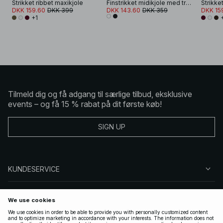
Strikket ribbet maxikjole
Finstrikket midikjole med trompetærmer
Strikke
DKK 159.60
DKK 399
DKK 143.60
DKK 359
DKK 15
+1
Tilmeld dig og få adgang til særlige tilbud, eksklusive
events – og få 15 % rabat på dit første køb!
SIGN UP
KUNDESERVICE
OM NA-KD
FØLG OS