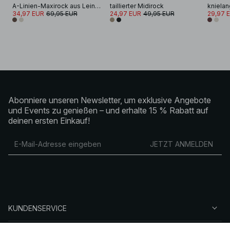
A-Linien-Maxirock aus Leinen-Lyocell-Mix
taillierter Midirock
34,97 EUR
69,95 EUR
24,97 EUR
49,95 EUR
29,97 
Abonniere unseren Newsletter, um exklusive Angebote
und Events zu genießen – und erhalte 15 % Rabatt auf
deinen ersten Einkauf!
JETZT ANMELDEN
KUNDENSERVICE