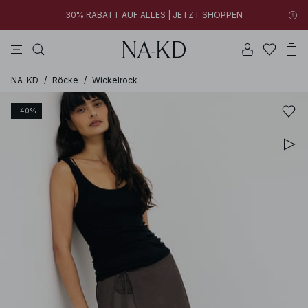
30% RABATT AUF ALLES | JETZT SHOPPEN
kleider
tops
braun
baumwollen
hosen
00h 17m 35s
30% RABATT AUF ALLES | JETZT SHOPPEN
FINAL SALE | JETZT SHOPPEN
NA-KD
/
Röcke
/
Wickelrock
-40%