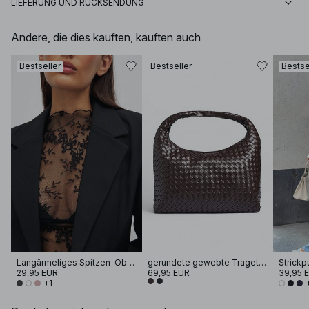
LIEFERUNG UND RÜCKSENDUNG
Andere, die dies kauften, kauften auch
Bestseller
Bestseller
Bestse
Langärmeliges Spitzen-Oberteil
gerundete gewebte Tragetasche
29,95 EUR
69,95 EUR
39,95 
+1