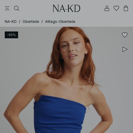
longsleeves
tops
kleider
braun
hosen
NA-KD
/
Oberteile
/
Alltags-Oberteile
-60%