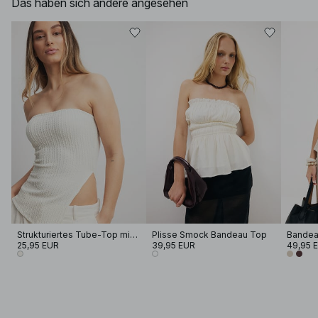
Das haben sich andere angesehen
Strukturiertes Tube-Top mit Seitenschlitz
Plisse Smock Bandeau Top
25,95 EUR
39,95 EUR
49,95 