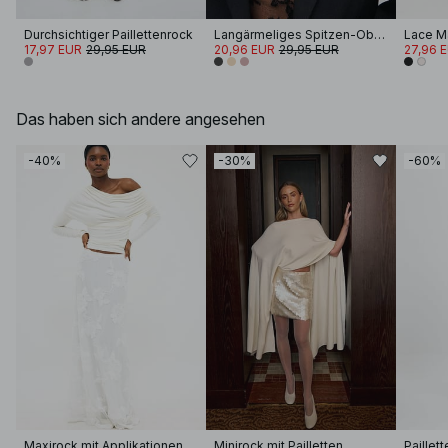
Durchsichtiger Paillettenrock
Langärmeliges Spitzen-Oberteil
Lace Ma
17,97 EUR
29,95 EUR
20,96 EUR
29,95 EUR
27,96 
Das haben sich andere angesehen
-40%
-30%
-60%
Maxirock mit Applikationen
Minirock mit Pailletten
Paillet