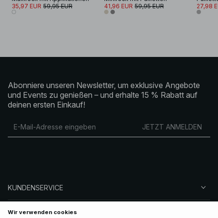
35,97 EUR
59,95 EUR
41,96 EUR
59,95 EUR
27,98 
Abonniere unseren Newsletter, um exklusive Angebote
und Events zu genießen – und erhalte 15 % Rabatt auf
deinen ersten Einkauf!
JETZT ANMELDEN
KUNDENSERVICE
ÜBER NA-KD