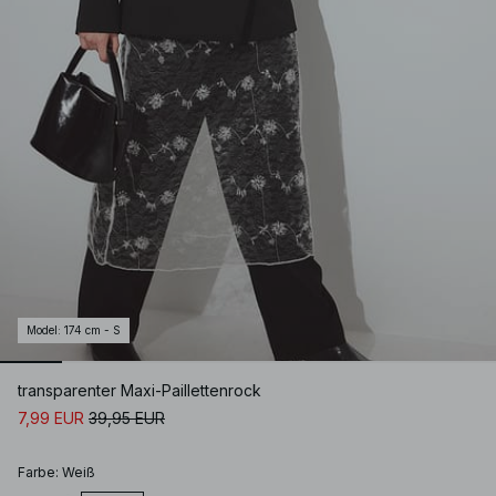
Model
:
174 cm - S
transparenter Maxi-Paillettenrock
7,99 EUR
39,95 EUR
Farbe
:
Weiß