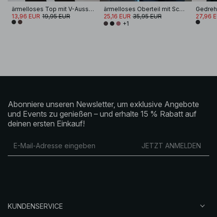
ärmelloses Top mit V-Ausschnitt
ärmelloses Oberteil mit Schnallendetail
Gedreh
13,96 EUR
19,95 EUR
25,16 EUR
35,95 EUR
27,96 
+1
Abonniere unseren Newsletter, um exklusive Angebote
und Events zu genießen – und erhalte 15 % Rabatt auf
deinen ersten Einkauf!
JETZT ANMELDEN
KUNDENSERVICE