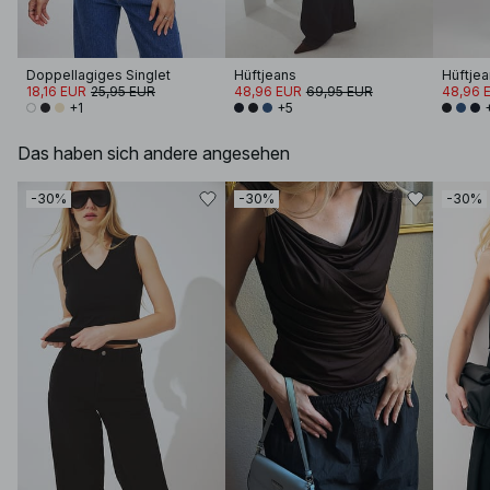
Doppellagiges Singlet
Hüftjeans
Hüftjea
18,16 EUR
25,95 EUR
48,96 EUR
69,95 EUR
48,96 
+1
+5
Das haben sich andere angesehen
-30%
-30%
-30%