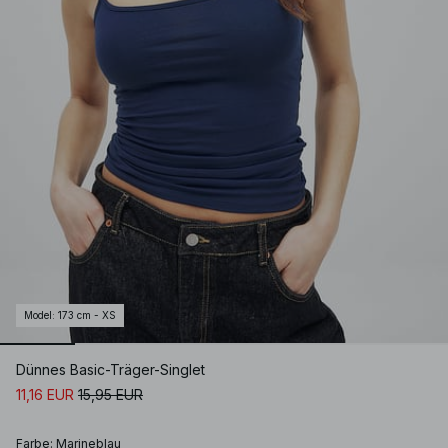
Model
:
173 cm - XS
Dünnes Basic-Träger-Singlet
11,16 EUR
15,95 EUR
Farbe
:
Marineblau