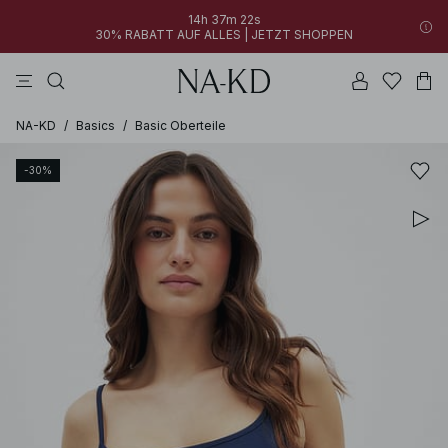
14h 37m 22s
30% RABATT AUF ALLES | JETZT SHOPPEN
longsleeves
kleider
khakigrün
perlweiß
hosen
NA-KD
/
Basics
/
Basic Oberteile
-30%