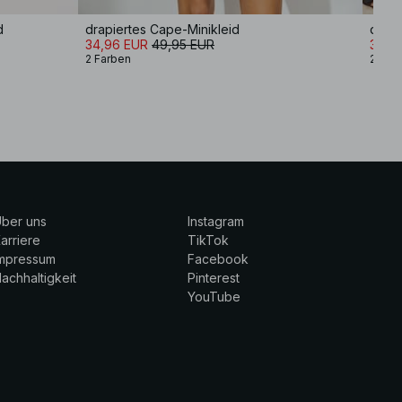
d
drapiertes Cape-Minikleid
drapi
34,96 EUR
49,95 EUR
34,9
2 Farben
2 Far
ber uns
Instagram
arriere
TikTok
Impressum
Facebook
achhaltigkeit
Pinterest
YouTube