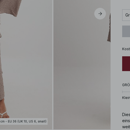
Gr
Kost
GRÖ
Klei
Dies
eins
 cm - EU 36 (UK 10, US 6, small)
weit