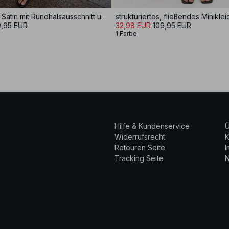
Maxikleid aus Satin mit Rundhalsausschnitt und Tuch
strukturiertes, fließendes Miniklei
,95 EUR
32,98 EUR
109,95 EUR
1 Farbe
Hilfe & Kundenservice
Ü
Widerrufsrecht
K
Retouren Seite
Tracking Seite
N