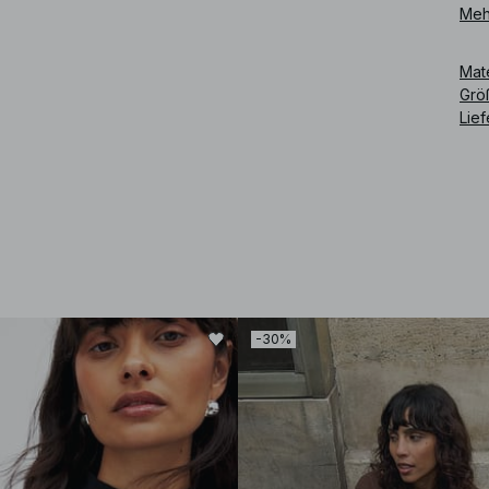
Meh
Art
Mat
Grö
Lie
-30%