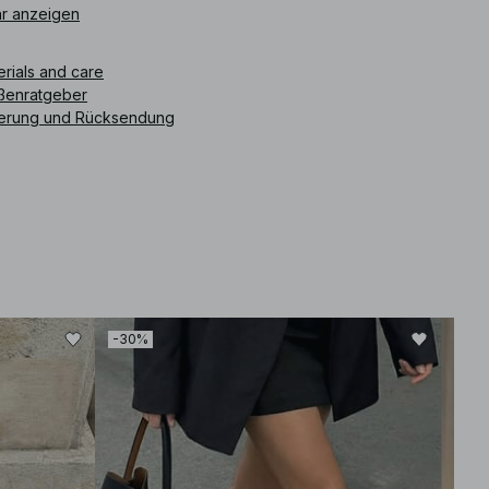
r anzeigen
ikelnummer
:
1100-009492-5453
erials and care
ßenratgeber
ferung und Rücksendung
-30%
-30