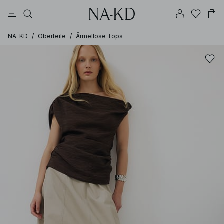
longsleeves
tops
kleider
schwarz
hosen
NA-KD
/
Oberteile
/
Ärmellose Tops