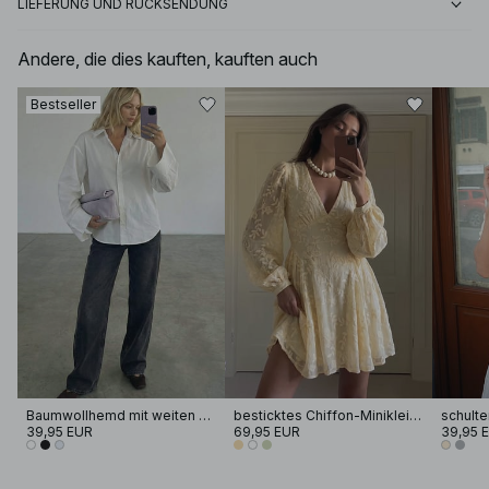
LIEFERUNG UND RÜCKSENDUNG
Andere, die dies kauften, kauften auch
Bestseller
Baumwollhemd mit weiten Ärmeln
besticktes Chiffon-Minikleid mit langen Ärmeln
39,95 EUR
69,95 EUR
39,95 