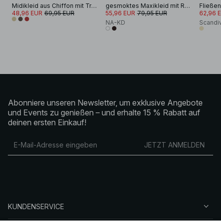
Midikleid aus Chiffon mit Trägern
gesmoktes Maxikleid mit Rüschen
Fließen
48,96 EUR
69,95 EUR
55,96 EUR
79,95 EUR
62,96 
NA-KD
Scandi
Abonniere unseren Newsletter, um exklusive Angebote
und Events zu genießen – und erhalte 15 % Rabatt auf
deinen ersten Einkauf!
JETZT ANMELDEN
KUNDENSERVICE