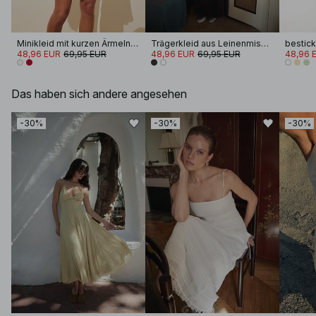
Minikleid mit kurzen Ärmeln und Schnürung an der Taille
Trägerkleid aus Leinenmischung mit Krinkel-Effekt
48,96 EUR
69,95 EUR
48,96 EUR
69,95 EUR
48,96 
Das haben sich andere angesehen
-30%
-30%
-30%