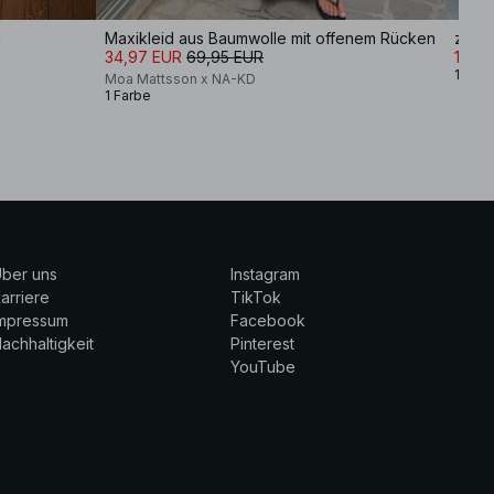
n
Maxikleid aus Baumwolle mit offenem Rücken
zwei
34,97 EUR
69,95 EUR
132,
1 Farb
Moa Mattsson x NA-KD
1 Farbe
ber uns
Instagram
arriere
TikTok
Impressum
Facebook
achhaltigkeit
Pinterest
YouTube