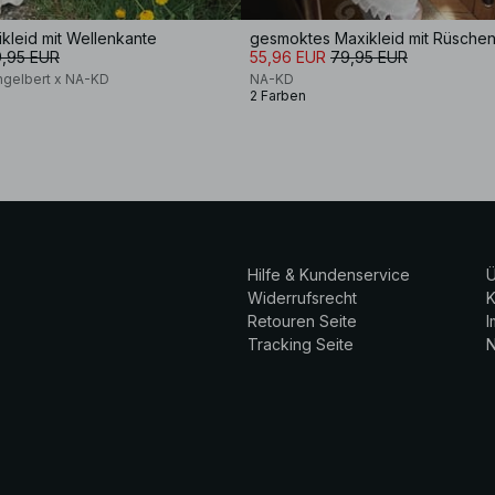
kleid mit Wellenkante
gesmoktes Maxikleid mit Rüsche
,95 EUR
55,96 EUR
79,95 EUR
ngelbert x NA-KD
NA-KD
2 Farben
Hilfe & Kundenservice
Ü
Widerrufsrecht
K
Retouren Seite
Tracking Seite
N