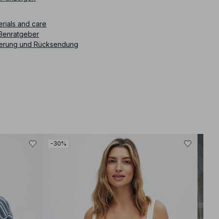
ikelnummer
:
1100-011149-0342
erials and care
ßenratgeber
ferung und Rücksendung
-30%
-30