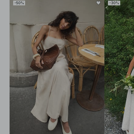
-50%
-30%