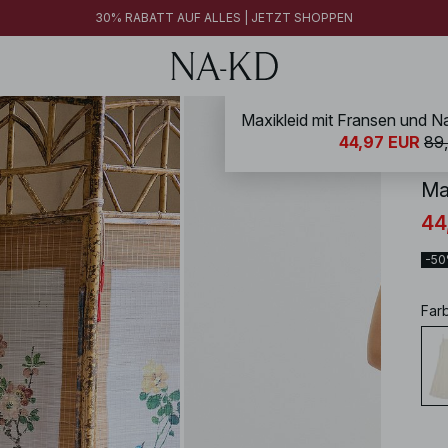
30% RABATT AUF ALLES | JETZT SHOPPEN
Maxikleid mit Fransen und Na
NA-
44,97 EUR
89
Ma
44
-5
Far