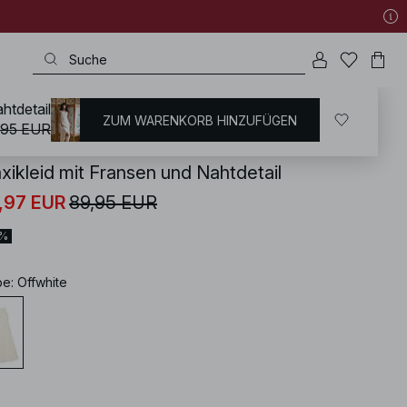
htdetail
ZUM WARENKORB HINZUFÜGEN
KD
/
Urlaubskleidung
/
Sommerkleider
/
Sommer Maxikleider
,95 EUR
xikleid mit Fransen und Nahtdetail
,97 EUR
89,95 EUR
0%
be
:
Offwhite