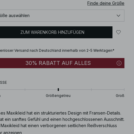
Finde deine Größe
öße auswählen
ZUM WARENKORB HINZUFÜGEN
enloser Versand nach Deutschland innerhalb von 2-5 Werktagen*
30% RABATT AUF ALLES
SSE
n
Größengetreu
Groß
es Maxikleid hat ein strukturiertes Design mit Fransen-Details.
hat ein sanftes Gefühl und einen hochgeschlossenen Ausschnitt.
 Maxikleid hat einen verborgenen seitlichen Reißverschluss
ein Futter. Dieses Maxikleid ist in off-white erhältlich.
r anzeigen