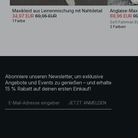
Maxikleid aus Leinenmischung mit Nahtdetail
Anglaise-Maxi
34,97 EUR
69,95 EUR
69,96 EUR
99
1 Farbe
Sofi Fahrman E
2 Farben
Abonniere unseren Newsletter, um exklusive
Angebote und Events zu genießen – und erhalte
15 % Rabatt auf deinen ersten Einkauf!
JETZT ANMELDEN