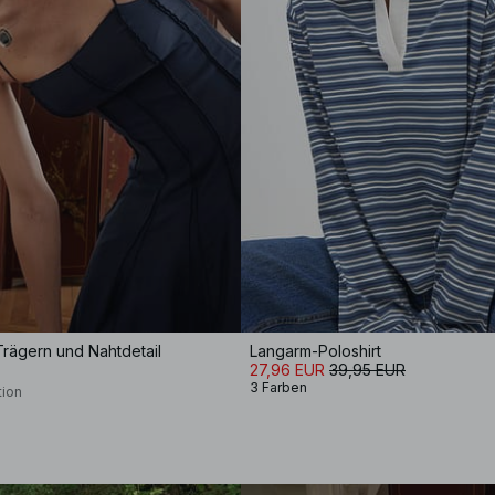
 Trägern und Nahtdetail
Langarm-Poloshirt
27,96 EUR
39,95 EUR
3 Farben
tion