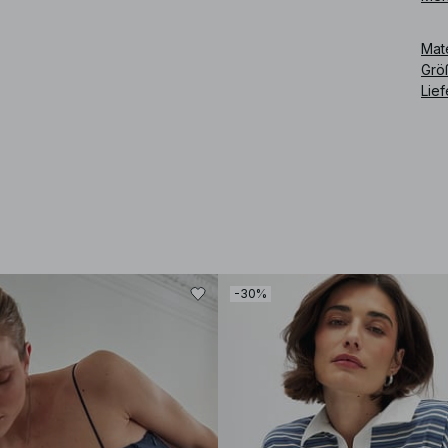
Art
Mat
Grö
Lie
-30%