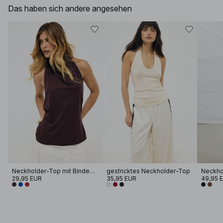
Das haben sich andere angesehen
Neckholder-Top mit Bindedetail
gestricktes Neckholder-Top
29,95 EUR
35,95 EUR
49,95 