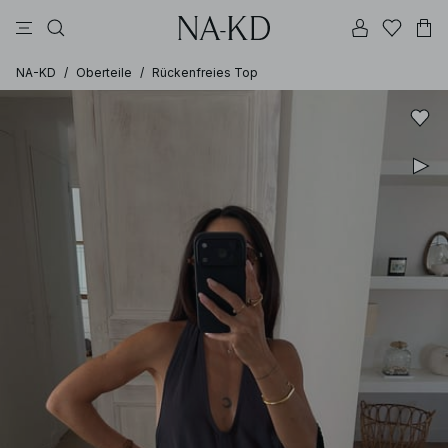
longsleeves
tops
kleider
braun
hosen
NA-KD
/
Oberteile
/
Rückenfreies Top