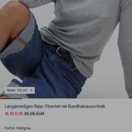
Model
:
165 cm - S
Langärmeliges Ripp-Oberteil mit Rundhalsausschnitt
18,16 EUR
25,95 EUR
Farbe
:
Hellgrau