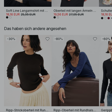
Soft Line Langarmshirt mit Trichterhals
Oberteil mit langen Ärmeln und U-Ausschnitt
18,16 EUR
25,95 EUR
19,56 EUR
27,95 EUR
18,16 E
Das haben sich andere angesehen
-30%
-80%
-60%
Ripp-Strickoberteil mit Rundhalsausschnitt
Ripp-Oberteil mit Rundhalsausschnitt