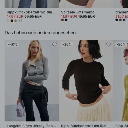
Ripp-Strickoberteil mit Rundhalsausschnitt
Spitzen-Unterhemd
drapie
17,97 EUR
29,95 EUR
11,97 EUR
19,95 EUR
21,57 E
+1
Das haben sich andere angesehen
-40%
-30%
-50%
Langärmeliges Jersey-Top zum Schichten
Ripp-Strickoberteil mit Rundhalsausschnitt