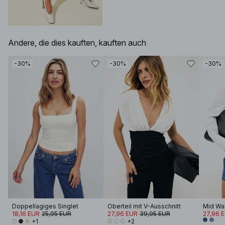
Andere, die dies kauften, kauften auch
-30%
-30%
-30%
Doppellagiges Singlet
Oberteil mit V-Ausschnitt
Mid Wa
18,16 EUR
25,95 EUR
27,96 EUR
39,95 EUR
27,96 
+1
+2