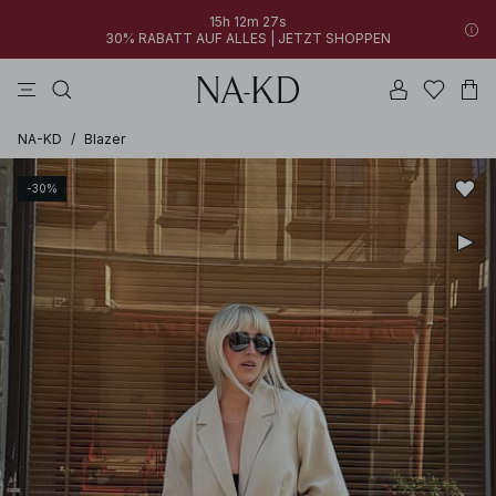
15h 12m 27s
30% RABATT AUF ALLES | JETZT SHOPPEN
longsleeves
kleider
khakigrün
perlweiß
hosen
NA-KD
/
Blazer
-30%