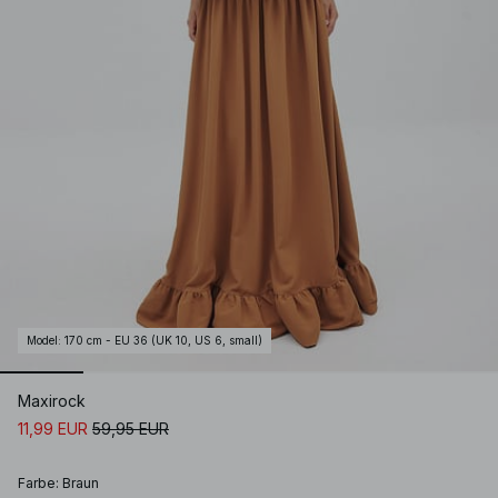
Model
:
170 cm - EU 36 (UK 10, US 6, small)
Maxirock
11,99 EUR
59,95 EUR
Farbe
:
Braun