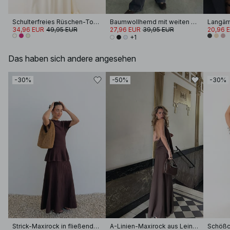
Schulterfreies Rüschen-Top mit Schnürung
Baumwollhemd mit weiten Ärmeln
34,96 EUR
49,95 EUR
27,96 EUR
39,95 EUR
20,96 
+1
Das haben sich andere angesehen
-30%
-50%
-30%
Strick-Maxirock in fließender Optik
A-Linien-Maxirock aus Leinen-Lyocell-Mix