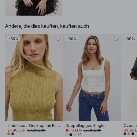
Andere, die dies kauften, kauften auch
-30%
-30%
-30%
ärmelloses Stricktop mit Rüschendetail
Doppellagiges Singlet
Oversi
27,96 EUR
39,95 EUR
18,16 EUR
25,95 EUR
69,96 
+1