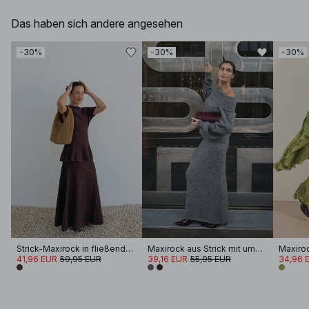
Das haben sich andere angesehen
-30%
-30%
-30%
Strick-Maxirock in fließender Optik
Maxirock aus Strick mit umgeschlagenem Bund
Maxiroc
41,96 EUR
59,95 EUR
39,16 EUR
55,95 EUR
34,96 