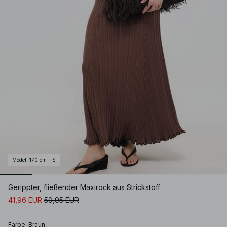
Model
:
170 cm - S
Gerippter, fließender Maxirock aus Strickstoff
41,96 EUR
59,95 EUR
Farbe
:
Braun