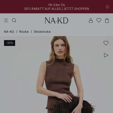
11h 03m 11s
30% RABATT AUF ALLES | JETZT SHOPPEN
longsleeves
kleider
tops
schwarz
hosen
NA-KD
/
Röcke
/
Strickröcke
-30%