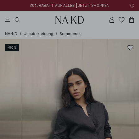
30% RABATT AUF ALLES | JETZT SHOPPEN
longsleeves
kleider
tops
braun
hosen
NA-KD
/
Urlaubskleidung
/
Sommerset
-80%