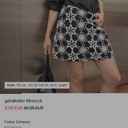
Model
:
173 cm - EU 36 (UK 10, US 6, small)
gehäkelter Minirock
9,99 EUR
49,95 EUR
Farbe
:
Schwarz