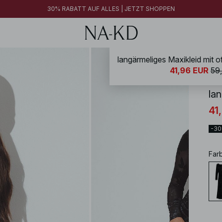
30% RABATT AUF ALLES | JETZT SHOPPEN
NA-
41,96 EUR
59
la
41
-3
Far