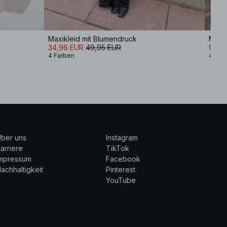
Maxikleid mit Blumendruck
Maxik
34,96 EUR
49,95 EUR
9,99
4 Farben
4 Far
ber uns
Instagram
arriere
TikTok
Impressum
Facebook
achhaltigkeit
Pinterest
YouTube