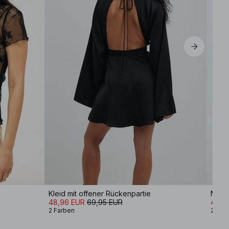
Kleid mit offener Rückenpartie
48,96 EUR
69,95 EUR
48,9
2 Farben
2 Far