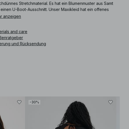
chdünnes Stretchmaterial. Es hat ein Blumenmuster aus Samt
einen U-Boot-Ausschnitt. Unser Maxikleid hat ein offenes
ken-Design mit einem Knopfverschluss auf der Rückseite des
r anzeigen
es, lange Ärmel und ein Innenfutter. Dieses Maxikleid ist in
arz erhältlich.
erials and care
ßenratgeber
ikelnummer
:
1100-011950-0002
ferung und Rücksendung
-30%
-30