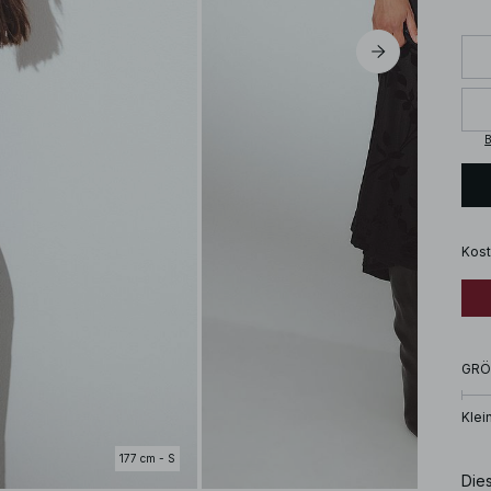
B
Kost
GRÖ
Klei
177 cm - S
Die