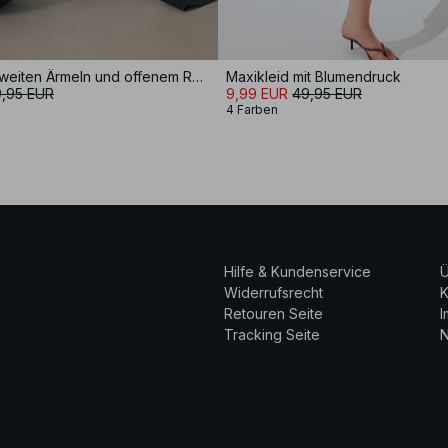
Maxikleid mit weiten Ärmeln und offenem Rücken
Maxikleid mit Blumendruck
,95 EUR
9,99 EUR
49,95 EUR
4 Farben
Hilfe & Kundenservice
Ü
Widerrufsrecht
K
Retouren Seite
Tracking Seite
N