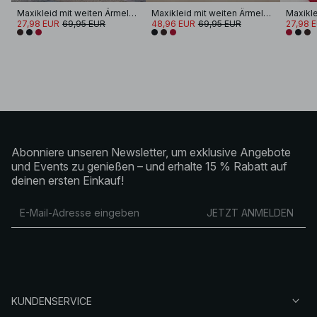
Maxikleid mit weiten Ärmeln und offenem Rücken
Maxikleid mit weiten Ärmeln und offenem Rücken
27,98 EUR
69,95 EUR
48,96 EUR
69,95 EUR
27,98 
Abonniere unseren Newsletter, um exklusive Angebote
und Events zu genießen – und erhalte 15 % Rabatt auf
deinen ersten Einkauf!
JETZT ANMELDEN
KUNDENSERVICE