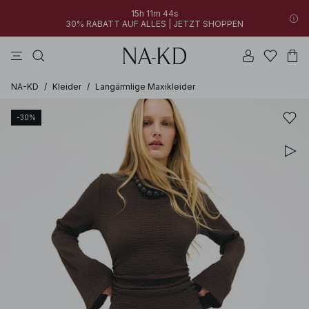
15h 11m 44s
30% RABATT AUF ALLES | JETZT SHOPPEN
longsleeves
kleider
khakigrün
perlweiß
hosen
NA-KD
/
Kleider
/
Langärmlige Maxikleider
-30%