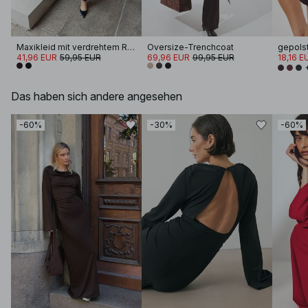
Maxikleid mit verdrehtem Rücken
Oversize-Trenchcoat
41,96 EUR
59,95 EUR
69,96 EUR
99,95 EUR
18,16 E
Das haben sich andere angesehen
-60%
-30%
-60%