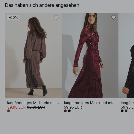
Das haben sich andere angesehen
-60%
langärmeliges Midikleid mit Strasssteinen
langärmeliges Maxikleid mit offenem Rücken
39,98 EUR
99,95 EUR
59,95 EUR
59,95 