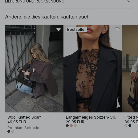
LIEFERUNG UND RÜCKSENDUNG
Andere, die dies kauften, kauften auch
Bestseller
Wool Knitted Scarf
Langärmeliges Spitzen-Oberteil
Fitted 
49,95 EUR
29,95 EUR
89,95 
Premium Selection