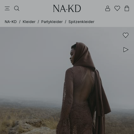
longsleeves
tops
kleider
schwarz
hosen
NA-KD
/
Kleider
/
Partykleider
/
Spitzenkleider