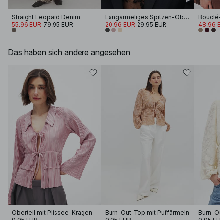
Straight Leopard Denim
Langärmeliges Spitzen-Oberteil
55,96 EUR
79,95 EUR
20,96 EUR
29,95 EUR
48,96 
Das haben sich andere angesehen
Oberteil mit Plissee-Kragen
Burn-Out-Top mit Puffärmeln
Burn-Ou
9,95 EUR
9,95 EUR
9,95 E