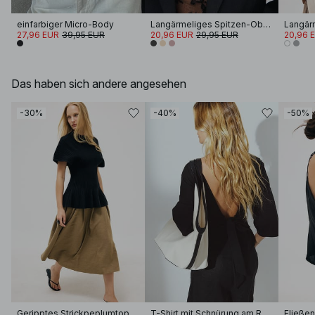
einfarbiger Micro-Body
Langärmeliges Spitzen-Oberteil
27,96 EUR
39,95 EUR
20,96 EUR
29,95 EUR
20,96 
Das haben sich andere angesehen
-30%
-40%
-50%
Geripptes Strickpeplumtop
T-Shirt mit Schnürung am Rücken
Fließen