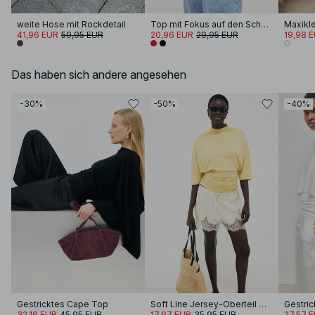
weite Hose mit Rockdetail
Top mit Fokus auf den Schultern
41,96 EUR
59,95 EUR
20,96 EUR
29,95 EUR
19,98 
Das haben sich andere angesehen
-30%
-50%
-40%
Gestricktes Cape Top
Soft Line Jersey-Oberteil mit Trichterausschnitt
Gestri
32,16 EUR
45,95 EUR
17,97 EUR
35,95 EUR
27,57 