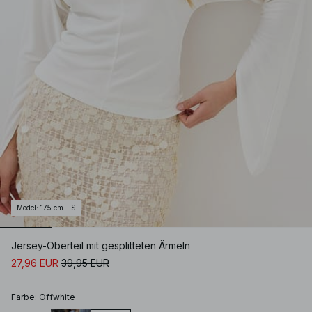
Model
:
175 cm - S
Jersey-Oberteil mit gesplitteten Ärmeln
27,96 EUR
39,95 EUR
Farbe
:
Offwhite