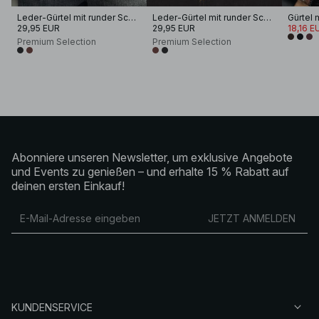
Leder-Gürtel mit runder Schnalle
Leder-Gürtel mit runder Schnalle
Gürtel 
29,95 EUR
29,95 EUR
18,16 E
Premium Selection
Premium Selection
Abonniere unseren Newsletter, um exklusive Angebote
und Events zu genießen – und erhalte 15 % Rabatt auf
deinen ersten Einkauf!
JETZT ANMELDEN
KUNDENSERVICE