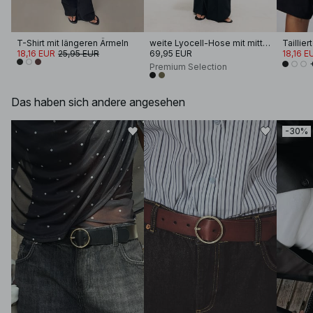
T-Shirt mit längeren Ärmeln
weite Lyocell-Hose mit mittlerer Taille
18,16 EUR
25,95 EUR
69,95 EUR
18,16 E
Premium Selection
Das haben sich andere angesehen
-30%